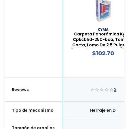
KYMA
Carpeta Panorámica Ky
Cpkcbhd-250-bca, Tama
Carta, Lomo De 2.5 Pulga
(capacidad Para 525 Hojas)
$
102.70
Arillos En Forma De "d",
Material Vinil, Color Blanc
Cpkcbhd-250-bca
Reviews
0
Tipo de mecanismo
Herraje en D
Tamaño de argollas