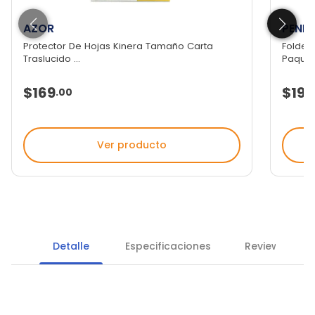
AZOR
PEND
Protector De Hojas Kinera Tamaño Carta
Folder
Traslucido ...
Paquete
$169
$196
.
00
Ver producto
Detalle
Especificaciones
Reviews