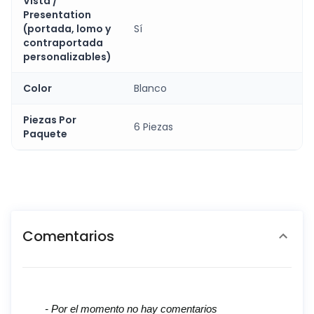
Vista /
Presentation
(portada, lomo y
Sí
contraportada
personalizables)
Color
Blanco
Piezas Por
6 Piezas
Paquete
Comentarios
New content loaded
- Por el momento no hay comentarios