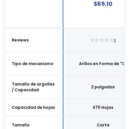
Arillos En Forma De "o",
$
65.10
Material Cartón Forrado 
Vinil, Color Blanco, E9008
Reviews
0
Tipo de mecanismo
Arillos en Forma de "O"
Tamaño de argollas
2 pulgadas
/ Capacidad
Capacidad de hojas
475 Hojas
Tamaño
Carta