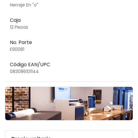
Herraje En "o"
Caja
12 Piezas
No. Parte
E90081
Código EAN/UPC
083086101144