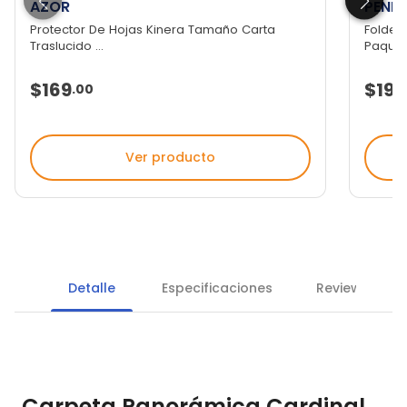
AZOR
PEND
Protector De Hojas Kinera Tamaño Carta
Folder
Traslucido ...
Paquete
$169
$196
.
00
Ver producto
Detalle
Especificaciones
Reviews
Carpeta Panorámica Cardinal