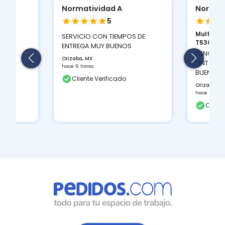
Normatividad A
Normat
5
Multifun
ION
SERVICIO CON TIEMPOS DE
T530D...
 Y LA
ENTREGA MUY BUENOS
FUNCIONA
Orizaba, MX
TINTAS Q
hace 6 horas
BUEN CON
Cliente Verificado
Orizaba, M
hace 6 hora
Client