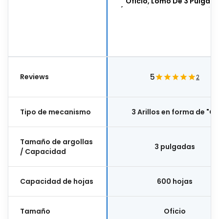
Oficio, Lomo De 3 Pulgad
(capacidad Para 600 Hojas)
Arillos En Forma De "o",
Material Vinil, Color Blanc
Cpkcbho-300-bcof
Reviews
5
2
Tipo de mecanismo
3 Arillos en forma de "O"
Tamaño de argollas
3 pulgadas
/ Capacidad
Capacidad de hojas
600 hojas
Tamaño
Oficio