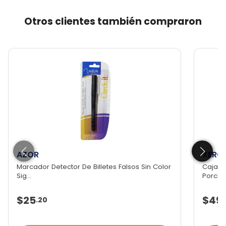
Otros clientes también compraron
AZOR
XERO
Marcador Detector De Billetes Falsos Sin Color
Caja D
Sig...
Porcien
$25
$49
.
20