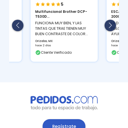
5
Multifuncional Brother DCP-
ESCANER
ION
T530D...
2000 S...
 Y LA
FUNCIONA MUY BIEN, Y LAS
LA DENSI
TINTAS QUE TRAE TIENEN MUY
PULGADAS
BUEN CONTRASTE DE COLOR...
AYUDA A 
Orizaba, MX
Orizaba, M
hace 2 días
hace 2 días
Cliente Verificado
Client
Regístrate