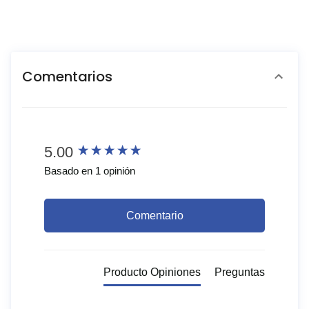
Comentarios
New content loaded
5.00
Basado en 1 opinión
Comentario
Producto Opiniones
Preguntas