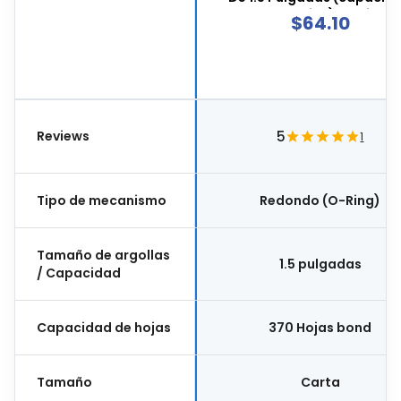
Para 375 Hojas), 3 Arillos 
$
64.10
Forma De "d", Material Car
Forrado En Vinil, Color Neg
Pp11506
Reviews
5
1
Tipo de mecanismo
Redondo (O-Ring)
Tamaño de argollas
1.5 pulgadas
/ Capacidad
Capacidad de hojas
370 Hojas bond
Tamaño
Carta