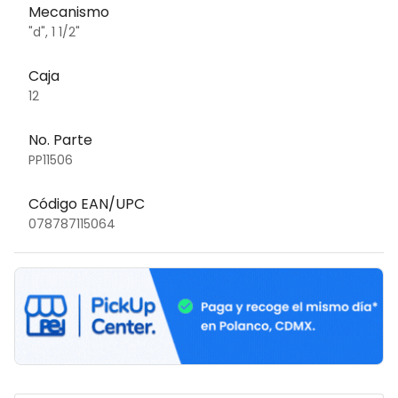
Mecanismo
"d", 1 1/2"
Caja
12
No. Parte
PP11506
Código EAN/UPC
078787115064