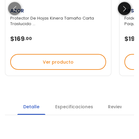
AZOR
APSA
Protector De Hojas Kinera Tamaño Carta
Folder 
Traslucido ...
Paquet.
$169
$193
.
00
Ver producto
Detalle
Especificaciones
Reviews