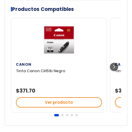
Productos Compatibles
CANON
CANON
Tinta Canon Cli151b Negro
Tinta Can
$371.70
$371.7
Ver producto