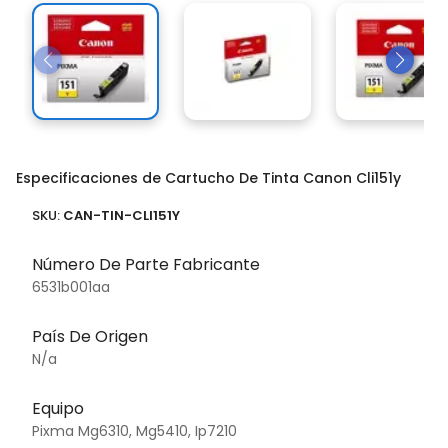
Especificaciones de Cartucho De Tinta Canon Cli151y
SKU:
CAN-TIN-CLI151Y
Número De Parte Fabricante
6531b001aa
País De Origen
N/a
Equipo
Pixma Mg6310, Mg5410, Ip7210