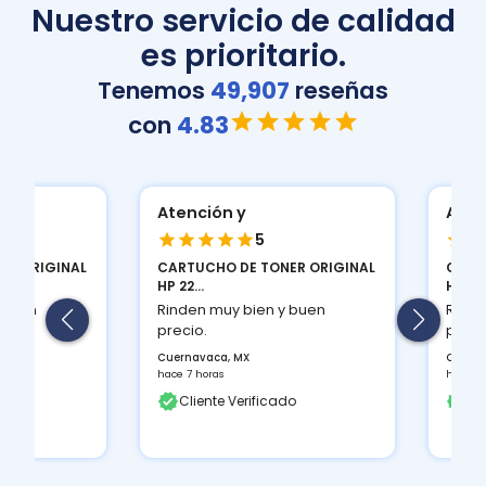
Nuestro servicio de calidad
es prioritario.
Tenemos
49,907
reseñas
con
4.83
Atención y
Atenció
5
ORIGINAL
CARTUCHO DE TONER ORIGINAL
CARTUCH
HP 22...
HP 22...
en
Rinden muy bien y buen
Rinden m
precio.
precio.
Cuernavaca, MX
Cuernavac
hace 7 horas
hace 7 hora
Cliente Verificado
Client