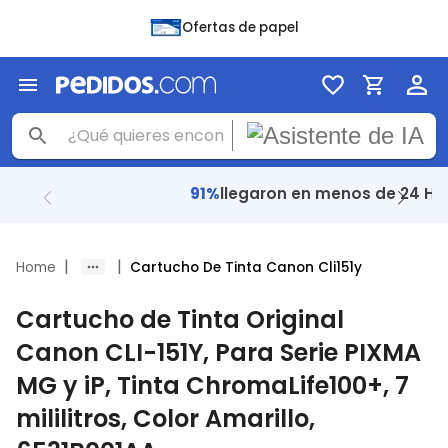
Ofertas de papel
+ 48 Mil
reseñas con
4.8
|
|
Home
Cartucho De Tinta Canon Cli151y
Cartucho de Tinta Original
Canon CLI-151Y, Para Serie PIXMA
MG y iP, Tinta ChromaLife100+, 7
mililitros, Color Amarillo,