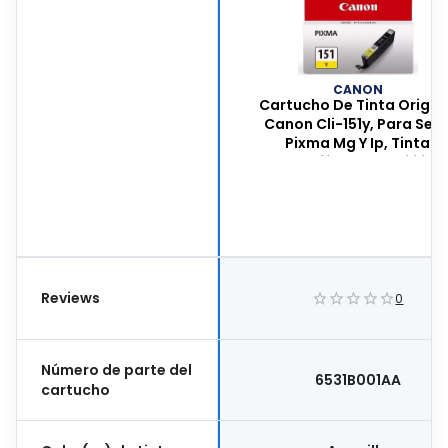
CANON
Cartucho De Tinta Origin
Canon Cli-151y, Para Seri
Pixma Mg Y Ip, Tinta
Chromalife100+, 7 Mililitro
Color Amarillo, 6531b001
Reviews
0
Número de parte del
6531B001AA
cartucho