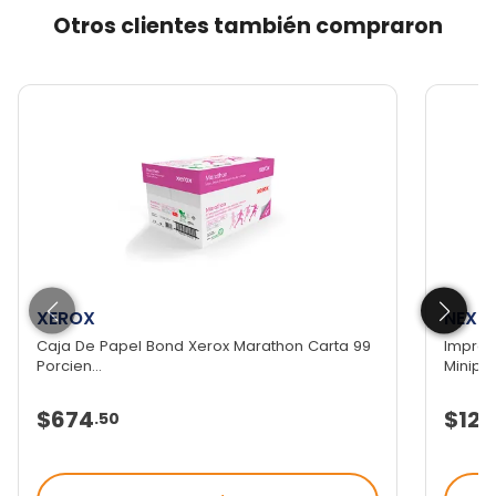
Otros clientes también compraron
XEROX
NEXT
Caja De Papel Bond Xerox Marathon Carta 99
Impres
Porcien...
Miniprin
$674
$129
.
50