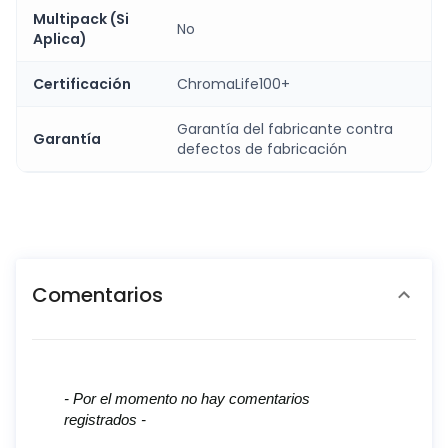
Multipack (Si
No
Aplica)
Certificación
ChromaLife100+
Garantía del fabricante contra
Garantía
defectos de fabricación
Comentarios
New content loaded
- Por el momento no hay comentarios
registrados -