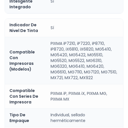
Inteligente
Sí
Integrado
Indicador De
Sí
Nivel De Tinta
PIXMA iP7210, iP7220, iP8710,
iP8720, iX6810, iX6820, MG5410,
Compatible
MG5420, MG5422, MG5510,
Con
MG5520, MG5522, MG6310,
Impresoras
MG6320, MG6410, MG6420,
(Modelos)
MG6610, MG7110, MG7120, MG7510,
MX721, MX722, MX922
Compatible
PIXMA iP, PIXMA iX, PIXMA MG,
Con Series De
PIXMA MX
Impresora
Tipo De
Individual, sellado
Empaque
herméticamente