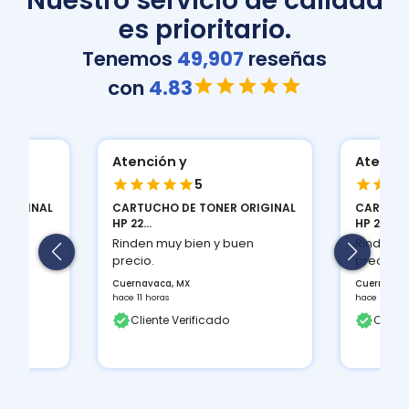
Nuestro servicio de calidad
es prioritario.
Tenemos
49,907
reseñas
con
4.83
Atención y
Atenció
5
ORIGINAL
CARTUCHO DE TONER ORIGINAL
CARTUCH
HP 22...
HP 22...
en
Rinden muy bien y buen
Rinden m
precio.
precio.
Cuernavaca, MX
Cuernavac
hace 11 horas
hace 11 hora
Cliente Verificado
Client