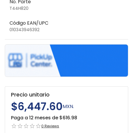
No. Parte
T44H820
Código EAN/UPC
010343946392
Precio unitario
$6,447.60
MXN.
Paga a 12 meses de $
616.98
0
Reviews