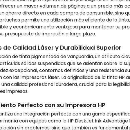
ofrecer un mayor volumen de páginas a un precio más ac
 un ahorro directo en cada compra de consumible, sino q
cartuchos permite una utilización más eficiente de la tin
enible y económicamente ventajosa para mantener su produ
su presupuesto de impresión a largo plazo.
s de Calidad Láser y Durabilidad Superior
ón de tinta pigmentada de vanguardia, un atributo clave q
tículas sólidas suspendidas que se asientan sobre la supe
dez excepcional, contornos definidos y una resistencia su
 con las impresoras láser. La originalidad de la tinta H
una calidad profesional duradera, crucial para la legibili
es impresas.
ento Perfecto con su Impresora HP
arantiza una integración perfecta con una gama específic
monía con equipos como la HP DeskJet Ink Advantage 1515
talación sin problemas, sino que también es fundamental