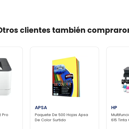
Otros clientes también compraro
APSA
HP
t Pro
Paquete De 500 Hojas Apsa
Multifunc
m
De Color Surtido
615 Tinta