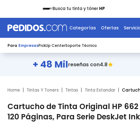
Busca tu tinta y tóner
HP
Categorías
Ofertas
Servici
Para
Empresas
PickUp Center
Soporte Técnico
+ 48 Mil
4.8
reseñas con
|
|
|
|
Home
Tintas Y Toners
Tintas
Tinta Estandar
Cartuch
Cartucho de Tinta Original HP 662
120 Páginas, Para Serie DeskJet I