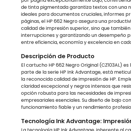
por página excepcionalmente bajo, convirtiéndol
de tinta pigmentada garantiza textos con una ni
ideales para documentos cruciales, informes pr
páginas, el HP 662 Negro asegura una productivid
calidad de impresión superior, sino que también
interrupciones y garantizando un desempeño prof
entre eficiencia, economía y excelencia en cad
Descripción de Producto
El cartucho HP 662 Negro Original (CZ103AL) es 
parte de la serie HP Ink Advantage, está metic
la reconocida calidad de impresión de HP. Emp
claridad excepcional y negros intensos que res
opción robusta para las necesidades de impresi
empresariales esenciales. Su diseño de bajo co
funcionamiento fiable y un rendimiento profesio
Tecnología Ink Advantage: Impresió
La tecnología HP Ink Advantage, inherente al c