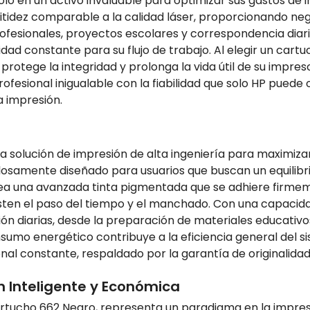
o en un activo invaluable para optimizar sus gastos de i
tidez comparable a la calidad láser, proporcionando negr
ofesionales, proyectos escolares y correspondencia diari
ad constante para su flujo de trabajo. Al elegir un cartu
 protege la integridad y prolonga la vida útil de su impr
esional inigualable con la fiabilidad que solo HP puede o
a impresión.
la solución de impresión de alta ingeniería para maximiza
ulosamente diseñado para usuarios que buscan un equilibr
lea una avanzada tinta pigmentada que se adhiere firmem
isten el paso del tiempo y el manchado. Con una capacida
ón diarias, desde la preparación de materiales educativ
nsumo energético contribuye a la eficiencia general del 
nal constante, respaldado por la garantía de originalidad
n Inteligente y Económica
artucho 662 Negro, representa un paradigma en la impresi