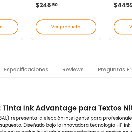
$248
$445
.
50
to
Ver producto
V
Especificaciones
Reviews
Preguntas F
: Tinta Ink Advantage para Textos N
03AL) representa la elección inteligente para profesional
upuesto. Diseñado bajo la innovadora tecnología HP Ink