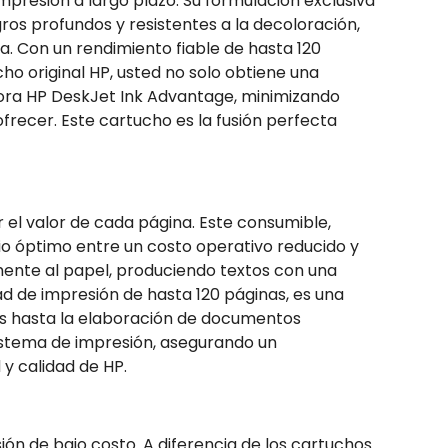
mpresión a largo plazo. Su formulación exclusiva
os profundos y resistentes a la decoloración,
a. Con un rendimiento fiable de hasta 120
cho original HP, usted no solo obtiene una
esora HP DeskJet Ink Advantage, minimizando
frecer. Este cartucho es la fusión perfecta
r el valor de cada página. Este consumible,
io óptimo entre un costo operativo reducido y
ente al papel, produciendo textos con una
d de impresión de hasta 120 páginas, es una
os hasta la elaboración de documentos
sistema de impresión, asegurando un
 y calidad de HP.
ón de bajo costo. A diferencia de los cartuchos