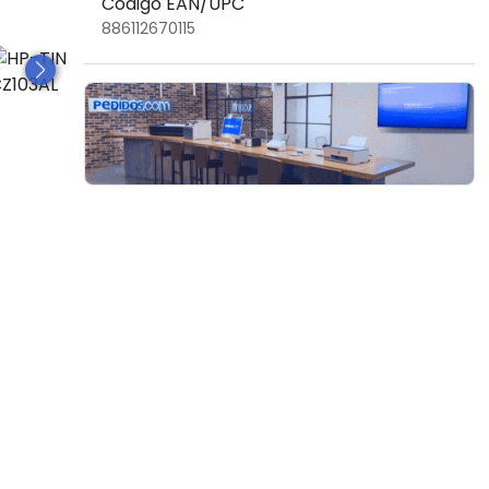
Código EAN/UPC
886112670115