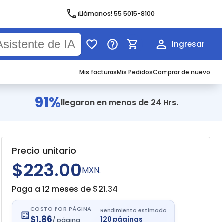
¡Llámanos! 55 5015-8100
Ingresar
Mis facturas
Mis Pedidos
Comprar de nuevo
91%
llegaron en menos de 24 Hrs.
Precio unitario
$223.00
MXN.
Paga a 12 meses de $
21.34
COSTO POR PÁGINA
Rendimiento estimado
$
1.86
120
páginas
/
página