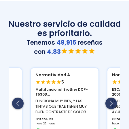
Nuestro servicio de calidad
es prioritario.
Tenemos
49,915
reseñas
con
4.83
Normatividad A
Normat
5
Multifuncional Brother DCP-
ESCANER
ION
T530D...
2000 S...
 Y LA
FUNCIONA MUY BIEN, Y LAS
LA DENSI
TINTAS QUE TRAE TIENEN MUY
PULGADAS
BUEN CONTRASTE DE COLOR...
AYUDA A 
Orizaba, MX
Orizaba, M
hace 22 horas
hace 22 hor