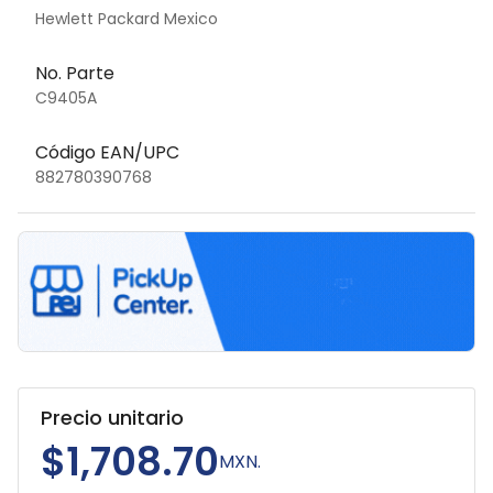
Hewlett Packard Mexico
No. Parte
C9405A
Código EAN/UPC
882780390768
Precio unitario
$1,708.70
MXN.