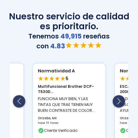
Nuestro servicio de calidad
es prioritario.
Tenemos
49,915
reseñas
con
4.83
Normatividad A
Normat
5
Multifuncional Brother DCP-
ESCANER
ION
T530D...
2000 S...
 Y LA
FUNCIONA MUY BIEN, Y LAS
LA DENSI
TINTAS QUE TRAE TIENEN MUY
PULGADAS
BUEN CONTRASTE DE COLOR...
AYUDA A 
Orizaba, MX
Orizaba, M
hace 10 horas
hace 10 hor
Cliente Verificado
Client