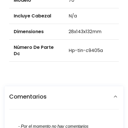
Modelo
70
Incluye Cabezal
N/a
Dimensiones
28x143x132mm
Número De Parte
Hp-tin-c9405a
Dc
Comentarios
New content loaded
- Por el momento no hay comentarios