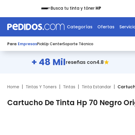
Busca tu tinta y tóner
HP
Categorías
Ofertas
Servici
Para
Empresas
PickUp Center
Soporte Técnico
+ 48 Mil
4.8
reseñas con
|
|
|
|
Home
Tintas Y Toners
Tintas
Tinta Estandar
Cartuch
Cartucho De Tinta Hp 70 Negro Or