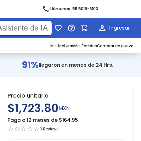
¡Llámanos! 55 5015-8100
Ingresar
Mis facturas
Mis Pedidos
Comprar de nuevo
91%
llegaron en menos de 24 Hrs.
Precio unitario
$1,723.80
MXN.
Paga a 12 meses de $
164.95
0
Reviews