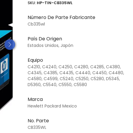
SKU:
HP-TIN-CB335WL
Número De Parte Fabricante
Cb335wl
País De Origen
Estados Unidos, Japón
Equipo
C4210, C4240, C4250, C4280, C4285, C4380,
C4345, C4385, C4435, C4440, C4450, C4480,
C4580, C4599, C5240, C5250, C5280, D5345,
D5360, C5540, C5550, C5580
Marca
Hewlett Packard Mexico
No. Parte
CB335WL