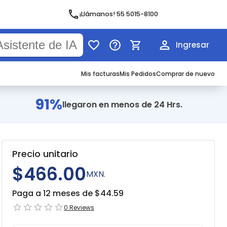
¡Llámanos! 55 5015-8100
Ingresar
Mis facturas
Mis Pedidos
Comprar de nuevo
91%
llegaron en menos de 24 Hrs.
Precio unitario
$466.00
MXN.
Paga a 12 meses de $
44.59
0
Reviews