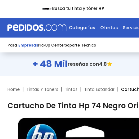
Busca tu tinta y tóner
HP
Categorías
Ofertas
Servici
Para
Empresas
PickUp Center
Soporte Técnico
+ 48 Mil
4.8
reseñas con
|
|
|
|
Home
Tintas Y Toners
Tintas
Tinta Estandar
Cartuch
Cartucho De Tinta Hp 74 Negro Or