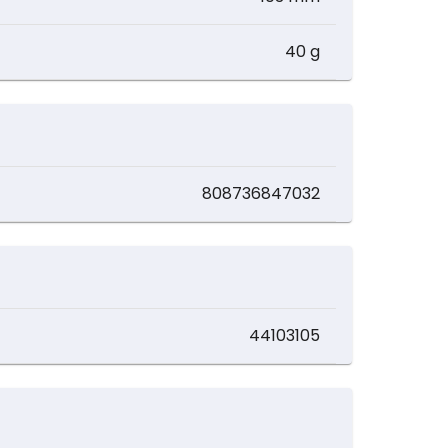
40 g
808736847032
44103105