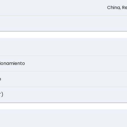
China, R
cionamiento
e
T)