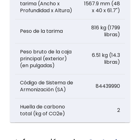
tarima (Ancho x
1567.9 mm (48
Profundidad x Altura)
x 40 x 61.7")
816 kg (1799
Peso de la tarima
libras)
Peso bruto de la caja
6.51 kg (14.3
principal (exterior)
libras)
(en pulgadas)
Código de Sistema de
84439990
Armonización (SA)
Huella de carbono
2
total (kg of CO2e)