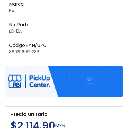
Marca
Hp
No. Parte
L0R12A
Código EAN/UPC
889296095286
Precio unitario
$2,114.90
MXN.