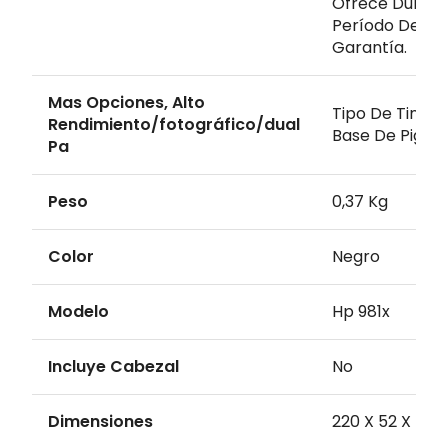
Ofrece Durant
Período De La
Garantía.
Mas Opciones, Alto
Tipo De Tinta 
Rendimiento/fotográfico/dual
Base De Pigm
Pa
Peso
0,37 Kg
Color
Negro
Modelo
Hp 981x
Incluye Cabezal
No
Dimensiones
220 X 52 X 48