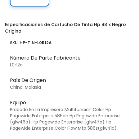
Especificaciones de Cartucho De Tinta Hp 981x Negro
Original
SKU:
HP-TIN-L0R12A
Número De Parte Fabricante
L0r12a
País De Origen
China, Malasia
Equipo
Probado En La Impresora Multifunción Color Hp
Pagewide Enterprise 586dn Hp Pagewide Enterprise
(g1w46a). Hp Pagewide Enterprise (g1w47a) Hp
Pagewide Enterprise Color Flow Mfp 586z(g1w41a)