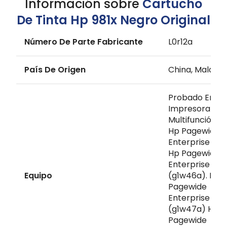
Información sobre
Cartucho
De Tinta Hp 981x Negro Original
Número De Parte Fabricante
L0r12a
País De Origen
China, Malasia
Probado En La
Impresora
Multifunción C
Hp Pagewide
Enterprise 58
Hp Pagewide
Enterprise
Equipo
(g1w46a). Hp
Pagewide
Enterprise
(g1w47a) Hp
Pagewide