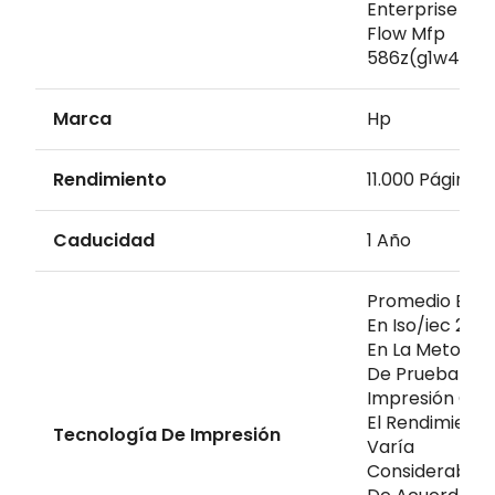
Enterprise Col
Flow Mfp
586z(g1w41a)
Marca
Hp
Rendimiento
11.000 Páginas
Caducidad
1 Año
Promedio Bas
En Iso/iec 2471
En La Metodol
De Prueba De 
Impresión Cont
El Rendimiento
Tecnología De Impresión
Varía
Considerable