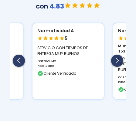
con
4.83
Normatividad A
Normat
5
Multifun
ION
SERVICIO CON TIEMPOS DE
T530D...
 Y LA
ENTREGA MUY BUENOS
FUNCIONA
Orizaba, MX
TINTAS Q
hace 2 días
BUEN CON
Cliente Verificado
Orizaba, M
hace 2 días
Client