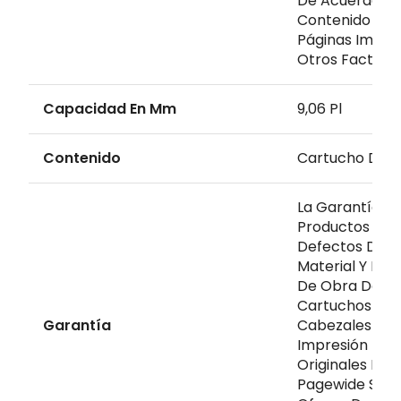
De Acuerdo Co
Contenido De 
Páginas Impre
Otros Facto
Capacidad En Mm
9,06 Pl
Contenido
Cartucho De T
La Garantía 
Productos Libr
Defectos De
Material Y De
De Obra De Lo
Cartuchos Y L
Garantía
Cabezales De
Impresión
Originales Hp
Pagewide Se