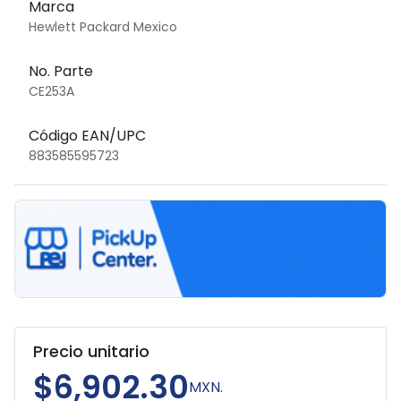
Marca
Hewlett Packard Mexico
No. Parte
CE253A
Código EAN/UPC
883585595723
Precio unitario
$6,902.30
MXN.