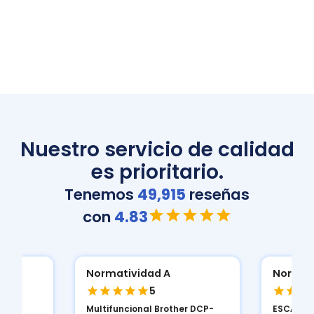
Nuestro servicio de calidad
es prioritario.
Tenemos
49,915
reseñas
con
4.83
Normatividad A
JORGE 
5
r DCP-
ESCANER HP HP SCANJET PRO
MUY BUEN