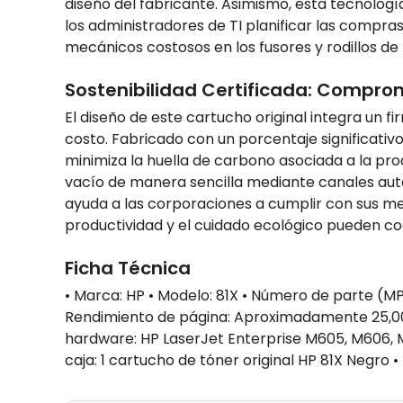
diseño del fabricante. Asimismo, esta tecnolog
los administradores de TI planificar las compras
mecánicos costosos en los fusores y rodillos de 
Sostenibilidad Certificada: Compromi
El diseño de este cartucho original integra un f
costo. Fabricado con un porcentaje significati
minimiza la huella de carbono asociada a la prod
vacío de manera sencilla mediante canales auto
ayuda a las corporaciones a cumplir con sus me
productividad y el cuidado ecológico pueden coe
Ficha Técnica
• Marca: HP • Modelo: 81X • Número de parte (MP
Rendimiento de página: Aproximadamente 25,000
hardware: HP LaserJet Enterprise M605, M606, M6
caja: 1 cartucho de tóner original HP 81X Negro •