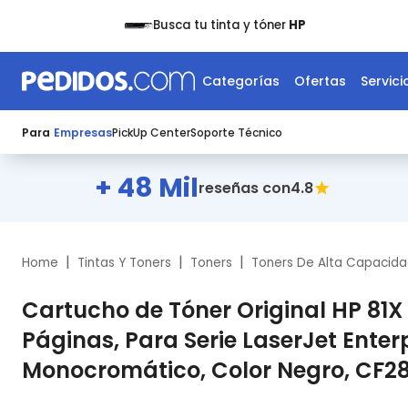
Busca tu tinta y tóner
HP
Categorías
Ofertas
Servici
Para
Empresas
PickUp Center
Soporte Técnico
+ 48 Mil
4.8
reseñas con
|
|
|
Home
Tintas Y Toners
Toners
Toners De Alta Capacid
Cartucho de Tóner Original HP 81X
Páginas, Para Serie LaserJet Enter
Monocromático, Color Negro, CF2