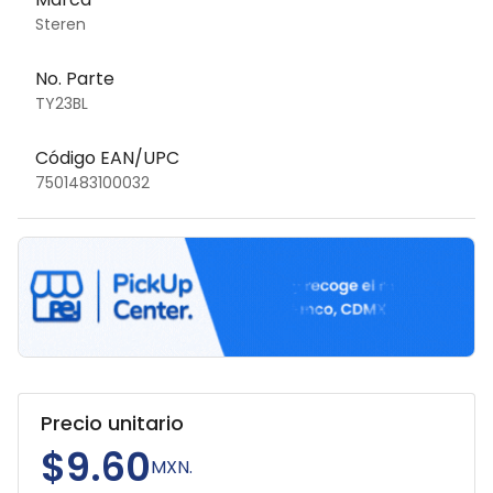
Steren
No. Parte
TY23BL
Código EAN/UPC
7501483100032
Precio unitario
$9.60
MXN.