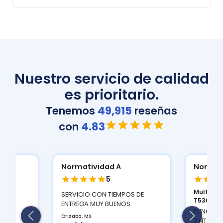
Nuestro servicio de calidad
es prioritario.
Tenemos
49,915
reseñas
con
4.83
Normatividad A
Normat
5
Multifun
ION
SERVICIO CON TIEMPOS DE
T530D...
 Y LA
ENTREGA MUY BUENOS
FUNCIONA
Orizaba, MX
TINTAS Q