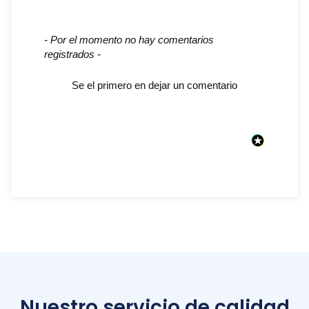
New content loaded
- Por el momento no hay comentarios
registrados -
Se el primero en dejar un comentario
Nuestro servicio de calidad