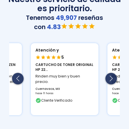
es prioritario.
Tenemos
49,907
reseñas
con
4.83
Atención y
Atenció
5
ORIGINAL
CARTUCHO DE TONER ORIGINAL
CARTUCH
HP 22...
HP 22...
en
Rinden muy bien y buen
Rinden m
precio.
precio.
Cuernavaca, MX
Cuernavac
hace 11 horas
hace 11 hora
Cliente Verificado
Client