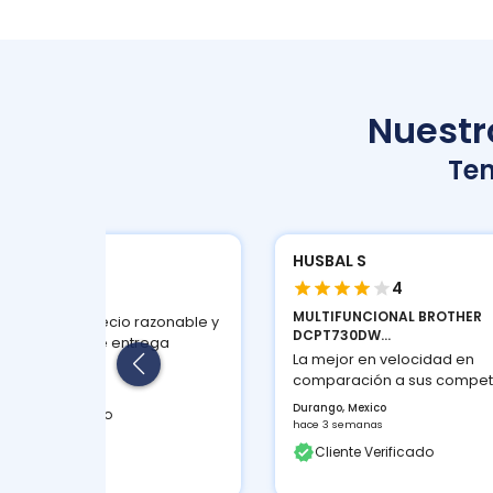
Nuestro
Te
BAL S
HUSBAL S
5
4
MULTIFUNCIONAL BROTHER
n servicio a precio razonable y
DCPT730DW...
buen tiempo de entrega
La mejor en velocidad en
ngo, Mexico
comparación a sus compet
 3 semanas
Durango, Mexico
Cliente Verificado
hace 3 semanas
Cliente Verificado