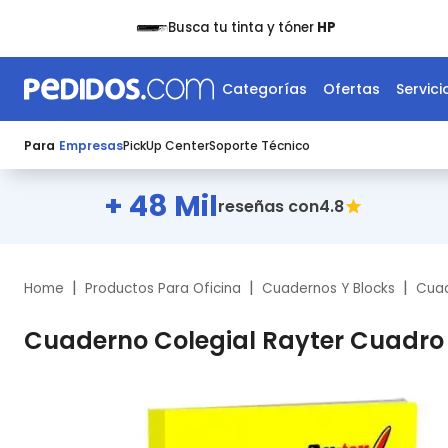
Busca tu tinta y tóner
HP
Categorías
Ofertas
Servici
Para
Empresas
PickUp Center
Soporte Técnico
+ 48 Mil
4.8
reseñas con
|
|
|
Home
Productos Para Oficina
Cuadernos Y Blocks
Cua
Cuaderno Colegial Rayter Cuadro 