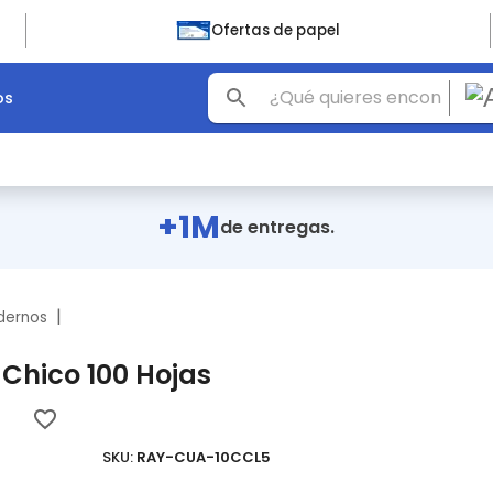
Ofertas de papel
os
+1M
de entregas.
|
dernos
Chico 100 Hojas
SKU:
RAY-CUA-10CCL5