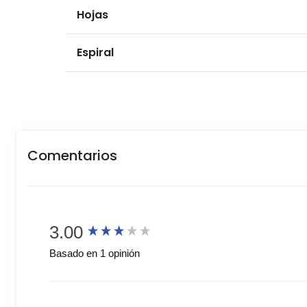
Hojas
Espiral
Comentarios
New content loaded
3.00
Basado en 1 opinión