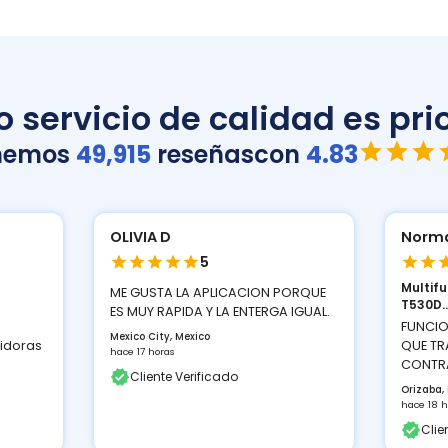
 servicio de calidad es prio
nemos
49,915
reseñas
con
4.83
OLIVIA D
Norma
5
Multif
ME GUSTA LA APLICACION PORQUE
T530D..
ES MUY RAPIDA Y LA ENTERGA IGUAL.
FUNCIO
Mexico City, Mexico
idoras
QUE TR
hace 17 horas
CONTRA
Cliente Verificado
Orizaba,
hace 18 h
Clie