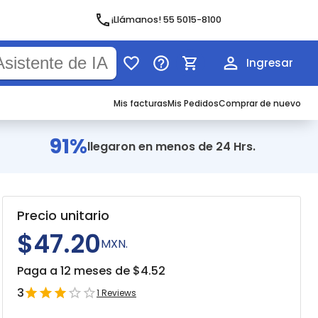
¡Llámanos! 55 5015-8100
Ingresar
Mis facturas
Mis Pedidos
Comprar de nuevo
91%
llegaron en menos de 24 Hrs.
Precio unitario
$47.20
MXN.
Paga a 12 meses de $
4.52
3
1
Reviews