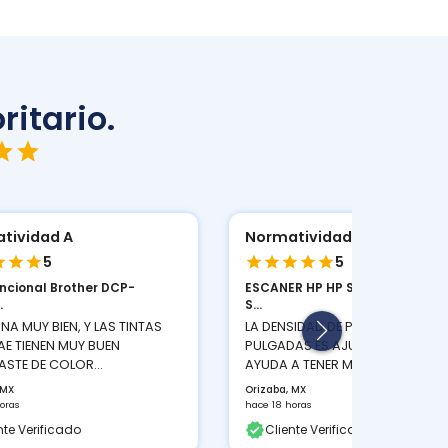
ritario.
tividad A
Normatividad A
5
5
uncional Brother DCP-
ESCANER HP HP SCANJET PRO 2
.
S...
NA MUY BIEN, Y LAS TINTAS
LA DENSIDAD DE PIXELES POR
AE TIENEN MUY BUEN
PULGADAS ES AJUSTABLE LO QU
STE DE COLOR...
AYUDA A TENER MEJOR...
 MX
Orizaba, MX
oras
hace 18 horas
nte Verificado
Cliente Verificado