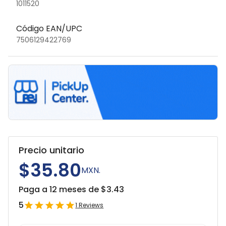
1011520
Código EAN/UPC
7506129422769
Precio unitario
$35.80
MXN.
Paga a 12 meses de $
3.43
5
1
Reviews