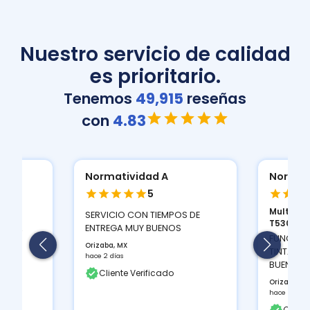
Nuestro servicio de calidad
es prioritario.
Tenemos
49,915
reseñas
con
4.83
Normatividad A
Normat
5
Multifun
ION
SERVICIO CON TIEMPOS DE
T530D...
 Y LA
ENTREGA MUY BUENOS
FUNCIONA
Orizaba, MX
TINTAS Q
hace 2 días
BUEN CON
Cliente Verificado
Orizaba, M
hace 2 días
Client