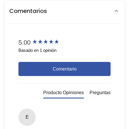
Comentarios
New content loaded
5.00
Basado en 1 opinión
Comentario
Producto Opiniones
Preguntas
E