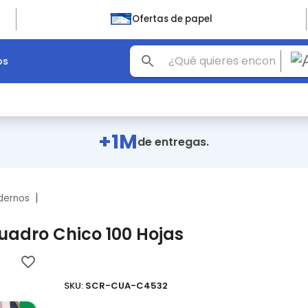
Ofertas de papel
os
+1M
de entregas.
|
dernos
uadro Chico 100 Hojas
SKU:
SCR-CUA-C4532