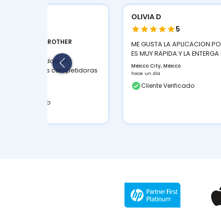
BAL S
OLIVIA D
4
5
TIFUNCIONAL BROTHER
ME GUSTA LA APLICACION P
T730DW...
ES MUY RAPIDA Y LA ENTERGA 
mejor en velocidad en
Mexico City, Mexico
paración a sus competidoras
hace un día
ngo, Mexico
Cliente Verificado
 3 semanas
liente Verificado