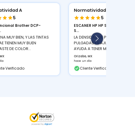
tividad A
Normatividad A
5
5
uncional Brother DCP-
ESCANER HP HP SCANJET PRO 2
.
S...
NA MUY BIEN, Y LAS TINTAS
LA DENSIDAD DE PIXELES POR
AE TIENEN MUY BUEN
PULGADAS ES AJUSTABLE LO QUE
STE DE COLOR...
AYUDA A TENER MEJOR...
 MX
Orizaba, MX
día
hace un día
nte Verificado
Cliente Verificado