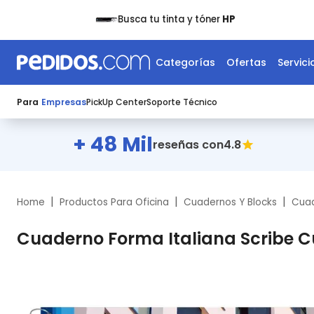
Busca tu tinta y tóner
HP
Categorías
Ofertas
Servici
Para
Empresas
PickUp Center
Soporte Técnico
+ 48 Mil
4.8
reseñas con
|
|
|
Home
Productos Para Oficina
Cuadernos Y Blocks
Cua
Cuaderno Forma Italiana Scribe C