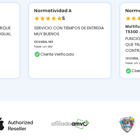
Normatividad A
Norma
5
Multif
ORQUE
SERVICIO CON TIEMPOS DE ENTREGA
T530D..
IGUAL.
MUY BUENOS
FUNCIO
Orizaba, MX
QUE TR
hace un día
CONTRA
Cliente Verificado
Orizaba,
hace un 
Clie