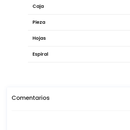
Caja
Pieza
Hojas
Espiral
Comentarios
New content loaded