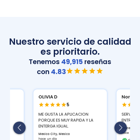
Nuestro servicio de calidad
es prioritario.
Tenemos
49,915
reseñas
con
4.83
Normatividad A
Normat
5
Multifun
ION
SERVICIO CON TIEMPOS DE
T530D...
 Y LA
ENTREGA MUY BUENOS
FUNCIONA
Orizaba, MX
TINTAS Q
hace un día
BUEN CON