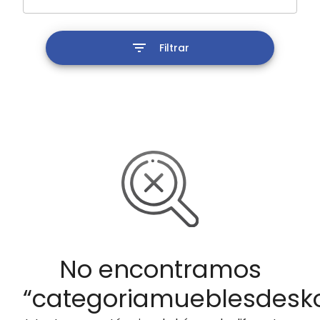
Filtrar
No encontramos
“
categoria
muebles
desk