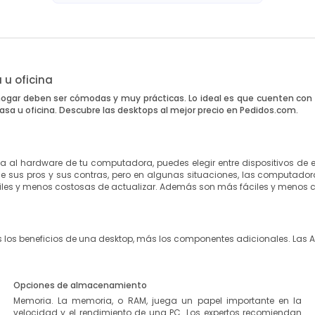
 u oficina
 hogar deben ser cómodas y muy prácticas. Lo ideal es que cuenten co
asa u oficina. Descubre las desktops al mejor precio en
Pedidos.com.
a al
hardware de tu computadora
, puedes elegir entre dispositivos de e
e sus pros y sus contras, pero en algunas situaciones, las computado
ciles y menos costosas de actualizar. Además son más fáciles y menos c
los beneficios de una desktop, más los componentes adicionales. Las Al
Opciones de almacenamiento
Memoria. La memoria, o RAM, juega un papel importante en la
velocidad y el rendimiento de una PC. Los expertos recomiendan