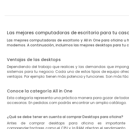
Las mejores computadoras de escritorio para tu casa
Las mejores
computadoras de escritorio
y
All in One
para oficina u
modernos. A continuación, incluimos las
mejores desktops
para tu c
Ventajas de las desktops
Dependiendo del trabajo que realices y las demandas que impong
sistemas para tu negocio. Cada uno de estos tipos de equipo ofrec
ventajas. Por ejemplo: tienen más potencia y funciones. Son más fá
Conoce la categoría All in One
Esta categoría representa una práctica manera para gozar de todos 
accesorios. En pedidos.com podrás encontrar un amplio catálogo.
¿Qué se debe tener en cuenta al comprar Desktops para oficina?
Antes de comprar
desktops para oficina
es importante
comprender factores como el CPU y la RAM afectan el rendimiento