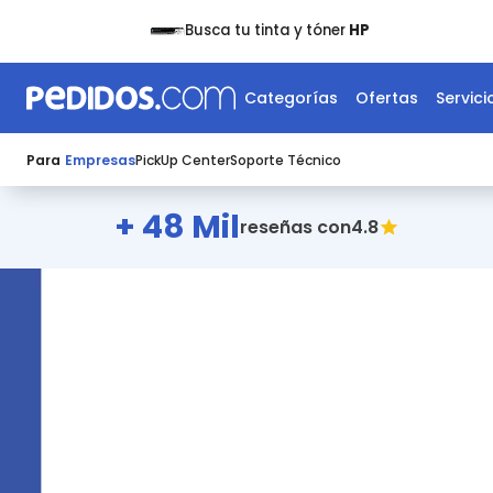
Busca tu tinta y tóner
HP
Categorías
Ofertas
Servici
Para
Empresas
PickUp Center
Soporte Técnico
+ 48 Mil
4.8
reseñas con