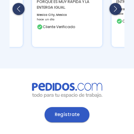
PORQUE ES MUY RAPIDA Y LA
ENTREGA
d en
ENTERGA IGUAL.
Orizaba, M
hace un día
Mexico City, Mexico
hace un día
Client
Cliente Verificado
Regístrate