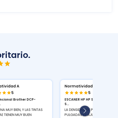
ritario.
tividad A
Normatividad A
5
5
uncional Brother DCP-
ESCANER HP HP SCANJET PRO 2
.
S...
NA MUY BIEN, Y LAS TINTAS
LA DENSIDAD DE PIXELES POR
AE TIENEN MUY BUEN
PULGADAS ES AJUSTABLE LO QUE