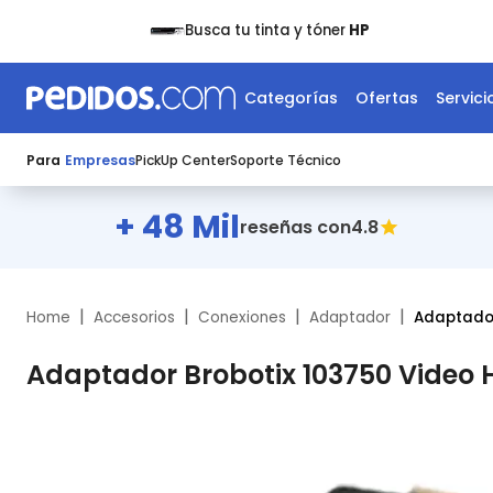
Busca tu tinta y tóner
HP
Categorías
Ofertas
Servici
Para
Empresas
PickUp Center
Soporte Técnico
+ 48 Mil
4.8
reseñas con
|
|
|
|
Home
Accesorios
Conexiones
Adaptador
Adaptador
Adaptador Brobotix 103750 Video