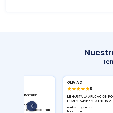
Nuestro
Te
BAL S
OLIVIA D
4
5
TIFUNCIONAL BROTHER
ME GUSTA LA APLICACION P
T730DW...
ES MUY RAPIDA Y LA ENTERGA 
mejor en velocidad en
Mexico City, Mexico
paración a sus competidoras
hace un día