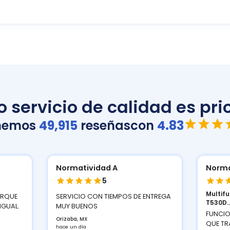
 servicio de calidad es prio
nemos
49,915
reseñas
con
4.83
Normatividad A
Norma
5
Multif
ORQUE
SERVICIO CON TIEMPOS DE ENTREGA
T530D..
IGUAL.
MUY BUENOS
FUNCIO
Orizaba, MX
QUE TR
hace un día