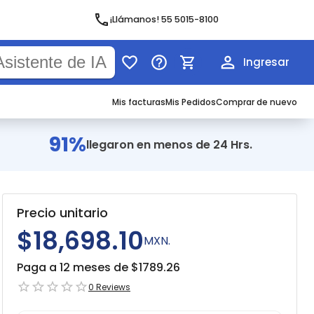
¡Llámanos! 55 5015-8100
Ingresar
Mis facturas
Mis Pedidos
Comprar de nuevo
91%
llegaron en menos de 24 Hrs.
Precio unitario
$18,698.10
MXN.
Paga a 12 meses de $
1789.26
0
Reviews