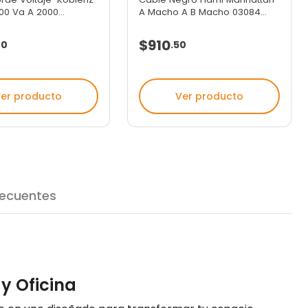
00 Va A 2000...
A Macho A B Macho 03084...
$910
70
.
50
er producto
Ver producto
recuentes
y Oficina