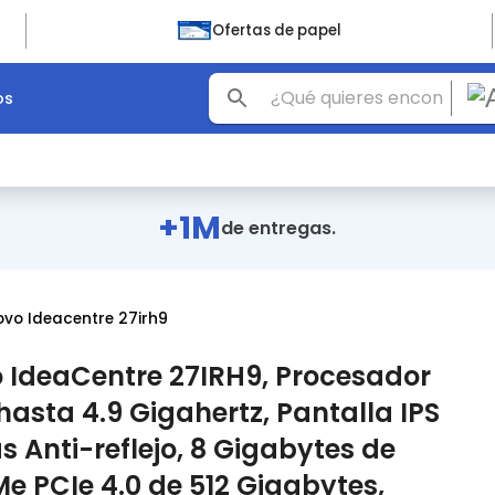
Ofertas de papel
os
+1M
de entregas.
novo Ideacentre 27irh9
IdeaCentre 27IRH9, Procesador
hasta 4.9 Gigahertz, Pantalla IPS
s Anti-reflejo, 8 Gigabytes de
 PCIe 4.0 de 512 Gigabytes,