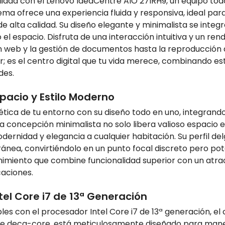
nalidad con el Lenovo IdeaCentre AIO 27IRH9, un equipo t
ema ofrece una experiencia fluida y responsiva, ideal par
de alta calidad. Su diseño elegante y minimalista se int
el espacio. Disfruta de una interacción intuitiva y un re
ón web y la gestión de documentos hasta la reproducción d
; es el centro digital que tu vida merece, combinando 
des.
pacio y Estilo Moderno
tética de tu entorno con su diseño todo en uno, integr
ta concepción minimalista no solo libera valioso espacio e
dernidad y elegancia a cualquier habitación. Su perfil d
a, convirtiéndolo en un punto focal discreto pero poten
imiento que combine funcionalidad superior con un atracti
caciones.
tel Core i7 de 13ª Generación
bles con el procesador Intel Core i7 de 13ª generación, e
 de deca-core, está meticulosamente diseñado para manej