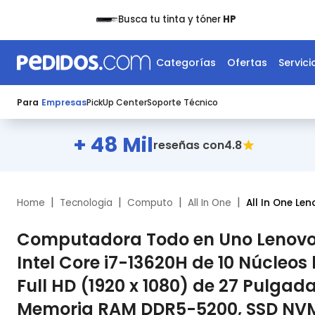
Busca tu tinta y tóner
HP
Categorías
Ofertas
Servici
Para
Empresas
PickUp Center
Soporte Técnico
+ 48 Mil
4.8
reseñas con
|
|
|
|
Home
Tecnologia
Computo
All In One
All In One Le
Computadora Todo en Uno Lenovo 
Intel Core i7-13620H de 10 Núcleos 
Full HD (1920 x 1080) de 27 Pulgada
Memoria RAM DDR5-5200, SSD NVMe