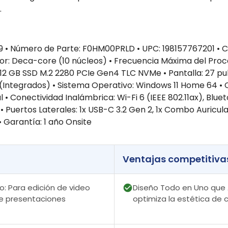
.
 • Número de Parte: F0HM00PRLD • UPC: 198157767201 • Col
dor: Deca-core (10 núcleos) • Frecuencia Máxima del Pro
B SSD M.2 2280 PCIe Gen4 TLC NVMe • Pantalla: 27 pulgada
cs (Integrados) • Sistema Operativo: Windows 11 Home 64 
 Conectividad Inalámbrica: Wi-Fi 6 (IEEE 802.11ax), Blueto
et • Puertos Laterales: 1x USB-C 3.2 Gen 2, 1x Combo Auric
 Garantía: 1 año Onsite
Ventajas competitiva
o: Para edición de video
Diseño Todo en Uno que A
 de presentaciones
optimiza la estética de 