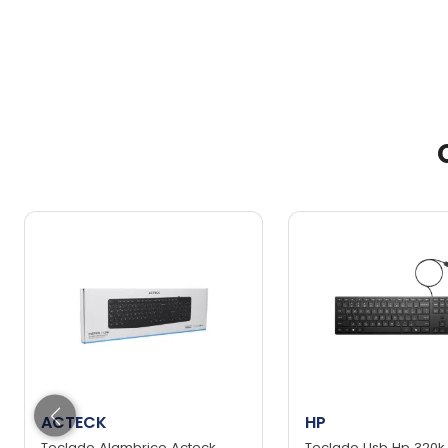
ACTECK
HP
Teclado Alambrico Acteck
Teclado Usb Hp 320k