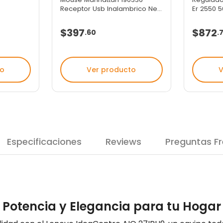
Receptor Usb Inalambrico Ne...
Er 2550 5
$397
$872
.
60
.
to
Ver producto
V
Especificaciones
Reviews
Preguntas F
 Potencia y Elegancia para tu Hogar 