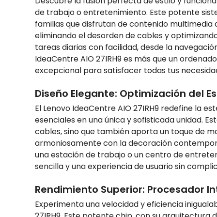
Descubre la fusión perfecta de estilo y funcio
de trabajo o entretenimiento. Este potente sist
familias que disfrutan de contenido multimedia 
eliminando el desorden de cables y optimizando 
tareas diarias con facilidad, desde la navegaci
IdeaCentre AIO 27IRH9 es más que un ordenador
excepcional para satisfacer todas tus necesida
Diseño Elegante: Optimización del Es
El Lenovo IdeaCentre AIO 27IRH9 redefine la es
esenciales en una única y sofisticada unidad. Es
cables, sino que también aporta un toque de mo
armoniosamente con la decoración contemporáne
una estación de trabajo o un centro de entreten
sencilla y una experiencia de usuario sin compli
Rendimiento Superior: Procesador In
Experimenta una velocidad y eficiencia iniguala
27IRH9. Este potente chip, con su arquitectura