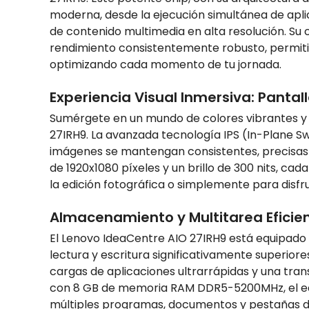
moderna, desde la ejecución simultánea de apli
de contenido multimedia en alta resolución. Su
rendimiento consistentemente robusto, permitiénd
optimizando cada momento de tu jornada.
Experiencia Visual Inmersiva: Pantal
Sumérgete en un mundo de colores vibrantes y d
27IRH9. La avanzada tecnología IPS (In-Plane S
imágenes se mantengan consistentes, precisas y 
de 1920x1080 píxeles y un brillo de 300 nits, ca
la edición fotográfica o simplemente para disfrut
Almacenamiento y Multitarea Eficien
El Lenovo IdeaCentre AIO 27IRH9 está equipado 
lectura y escritura significativamente superiore
cargas de aplicaciones ultrarrápidas y una tra
con 8 GB de memoria RAM DDR5-5200MHz, el equipo
múltiples programas, documentos y pestañas de