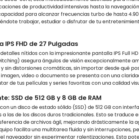
caciones de productividad intensivas hasta la navegació
 capacidad para alcanzar frecuencias turbo de hasta 4.9
ote trabajar, estudiar o disfrutar de tu entretenimiento 
la IPS FHD de 27 Pulgadas
etalles nítidos con la impresionante pantalla IPS Full H
witching) asegura ángulos de visión excepcionalmente amp
sin distorsiones cromáticas, sin importar desde qué posi
da imagen, video o documento se presenta con una claridad
ar de tus películas y series favoritas con una calidad visu
te: SSD de 512 GB y 8 GB de RAM
con un disco de estado sólido (SSD) de 512 GB con inter
s a las de los discos duros tradicionales. Esto se traduce
nsferencia de archivos ágil, mejorando drásticamente la
 facilita una multitarea fluida y sin interrupciones, pe
l navegador sin experimentar ralentizaciones. Esta pote