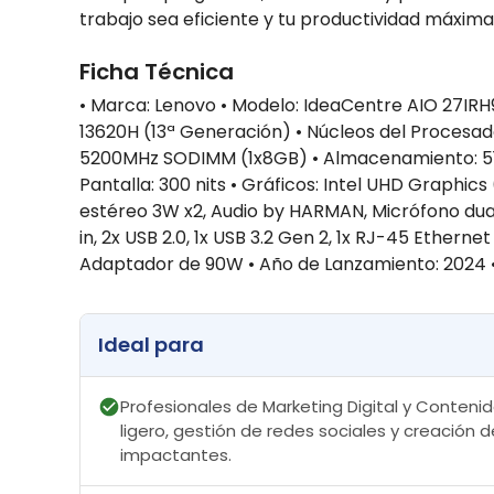
trabajo sea eficiente y tu productividad máxima
Ficha Técnica
• Marca: Lenovo • Modelo: IdeaCentre AIO 27IRH9
13620H (13ª Generación) • Núcleos del Procesa
5200MHz SODIMM (1x8GB) • Almacenamiento: 512 G
Pantalla: 300 nits • Gráficos: Intel UHD Graphi
estéreo 3W x2, Audio by HARMAN, Micrófono dual •
in, 2x USB 2.0, 1x USB 3.2 Gen 2, 1x RJ-45 Ethern
Adaptador de 90W • Año de Lanzamiento: 2024 •
Ideal para
Profesionales de Marketing Digital y Contenid
ligero, gestión de redes sociales y creación
impactantes.