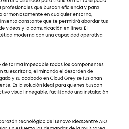
odo en uno diseñado para transformar tu espacio
a profesionales que buscan eficiencia y para
egra armoniosamente en cualquier entorno,
ndimiento constante que te permitirá abordar tus
e videos y la comunicación en línea. El
estética moderna con una capacidad operativa
ando de forma impecable todos los componentes
n tu escritorio, eliminando el desorden de
elgado y su acabado en Cloud Grey se fusionan
te. Es la solución ideal para quienes buscan
vo visual innegable, facilitando una instalación
l corazón tecnológico del Lenovo IdeaCentre AIO
ar sin esfuerzo las demandas de la multitarea