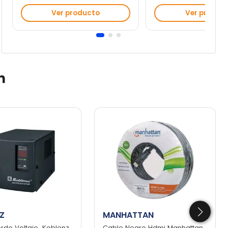
Ver producto
Ver produc
n
Z
MANHATTAN
rde Voltaje Koblenz
Cable Negro Hdmi Manhattan