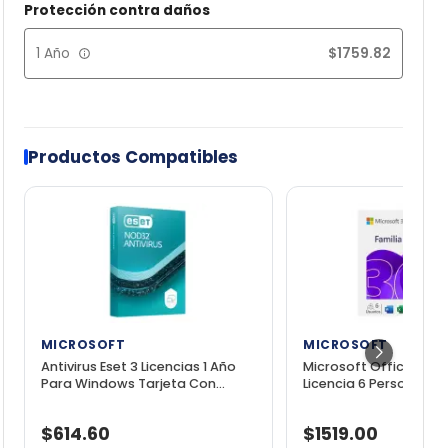
Protección contra daños
1 Año
$
1759.82
Productos Compatibles
MICROSOFT
MICROSOFT
Antivirus Eset 3 Licencias 1 Año
Microsoft Office 365 F
Para Windows Tarjeta Con
Licencia 6 Personas 1 
Codigo
Descargable Digital
$614.60
$1519.00