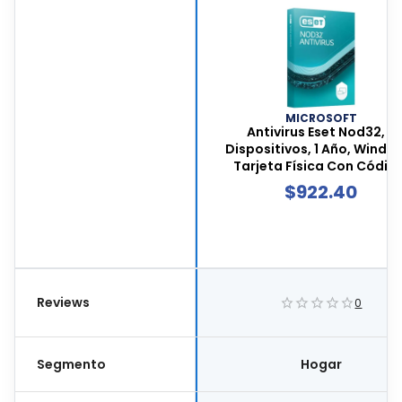
MICROSOFT
Antivirus Eset Nod32, 5
Dispositivos, 1 Año, Windo
Tarjeta Física Con Código
Ant51
$
922.40
Reviews
0
Segmento
Hogar