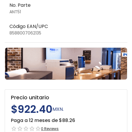
No. Parte
ANT51
Código EAN/UPC
8588007062135
Precio unitario
$922.40
MXN.
Paga a 12 meses de $
88.26
0
Reviews