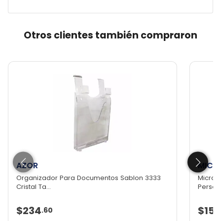
Otros clientes también compraron
AZOR
MICR
Organizador Para Documentos Sablon 3333
Microso
Cristal Ta...
Persona
$234
$151
.
60