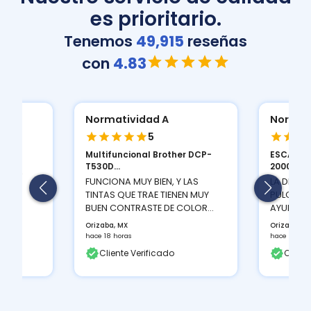
es prioritario.
Tenemos
49,915
reseñas
con
4.83
Normatividad A
Normat
5
Multifuncional Brother DCP-
ESCANER
ION
T530D...
2000 S...
 Y LA
FUNCIONA MUY BIEN, Y LAS
LA DENSI
TINTAS QUE TRAE TIENEN MUY
PULGADAS
BUEN CONTRASTE DE COLOR...
AYUDA A 
Orizaba, MX
Orizaba, M
hace 18 horas
hace 18 hor
Cliente Verificado
Client