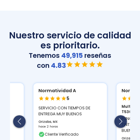
Nuestro servicio de calidad
es prioritario.
Tenemos
49,915
reseñas
con
4.83
Normatividad A
Normat
5
Multifun
ION
SERVICIO CON TIEMPOS DE
T530D...
 Y LA
ENTREGA MUY BUENOS
FUNCIONA
Orizaba, MX
TINTAS Q
hace 2 horas
BUEN CON
Cliente Verificado
Orizaba, M