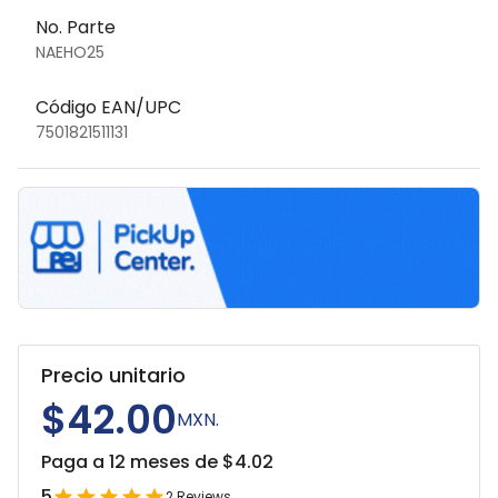
No. Parte
NAEHO25
Código EAN/UPC
7501821511131
Precio unitario
$42.00
MXN.
Paga a 12 meses de $
4.02
5
2
Reviews