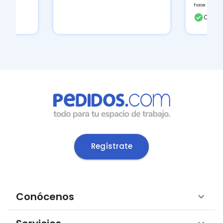
hace 2 hora
Client
Regístrate
Conócenos