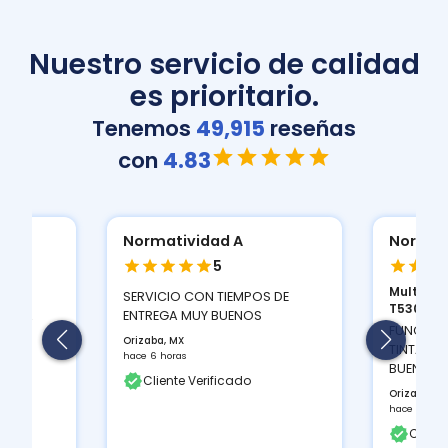
Nuestro servicio de calidad
es prioritario.
Tenemos
49,915
reseñas
con
4.83
Normatividad A
Normat
5
Multifun
ION
SERVICIO CON TIEMPOS DE
T530D...
 Y LA
ENTREGA MUY BUENOS
FUNCIONA
Orizaba, MX
TINTAS Q
hace 6 horas
BUEN CON
Cliente Verificado
Orizaba, M
hace 6 hora
Client