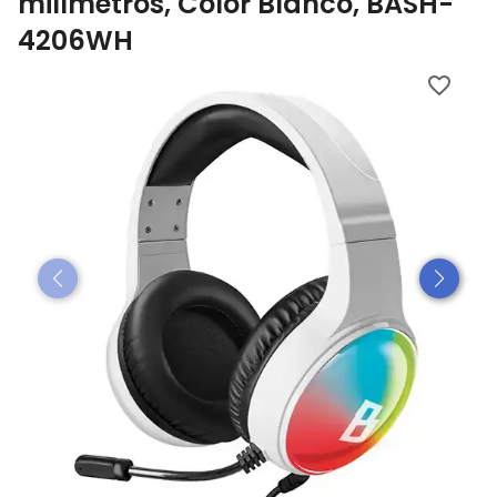
milímetros, Color Blanco, BASH-
4206WH