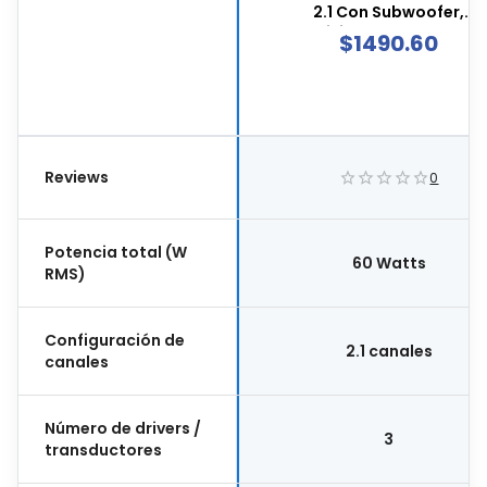
2.1 Con Subwoofer,
Conectividad Bluetooth, Co
$
1490.60
Negro, St-s75411
Reviews
0
Potencia total (W
60 Watts
RMS)
Configuración de
2.1 canales
canales
Número de drivers /
3
transductores