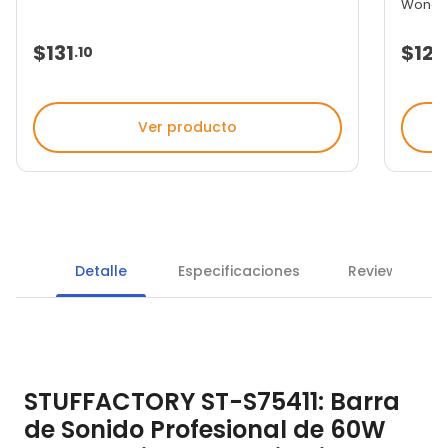
Wonder
$131
$128
.
10
Ver producto
Detalle
Especificaciones
Reviews
STUFFACTORY ST-S75411: Barra
de Sonido Profesional de 60W