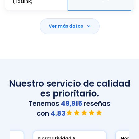
(Toslink)
Ver más datos
Nuestro servicio de calidad
es prioritario.
Tenemos
49,915
reseñas
con
4.83
Normatividad A
Normat