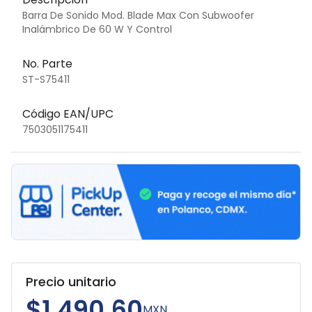
Barra De Sonido Mod. Blade Max Con Subwoofer
Inalámbrico De 60 W Y Control
No. Parte
ST-S75411
Código EAN/UPC
7503051175411
Precio unitario
$1,490.60
MXN.