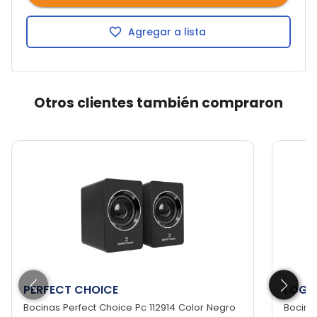
Agregar a lista
Otros clientes también compraron
PERFECT CHOICE
LOGI
Bocinas Perfect Choice Pc 112914 Color Negro
Bocina 