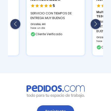
5
Multifun
ION
SERVICIO CON TIEMPOS DE
T530D...
 Y LA
ENTREGA MUY BUENOS
FUNCIONA
Orizaba, MX
TINTAS Q
hace un día
BUEN CON
Cliente Verificado
Orizaba, M
hace un día
Client