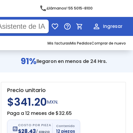
¡Llámanos! 55 5015-8100
Ingresar
Mis facturas
Mis Pedidos
Comprar de nuevo
91%
llegaron en menos de 24 Hrs.
Precio unitario
$341.20
MXN.
Paga a 12 meses de $
32.65
COSTO POR PIEZA
Contenido
$
28.43
12
piezas
/
pieza