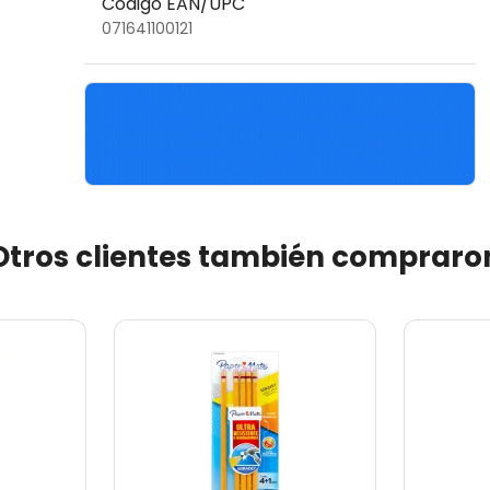
Código EAN/UPC
071641100121
Otros clientes también compraro