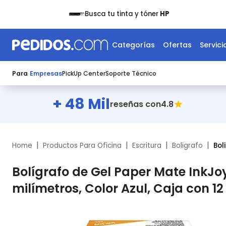
Busca tu tinta y tóner
HP
Categorías
Ofertas
Servici
Para
Empresas
PickUp Center
Soporte Técnico
+ 48 Mil
4.8
reseñas con
|
|
|
|
Home
Productos Para Oficina
Escritura
Boligrafo
Bol
Bolígrafo de Gel Paper Mate InkJo
milímetros, Color Azul, Caja con 12 