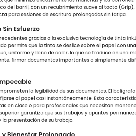
 del barril, con un recubrimiento suave al tacto (Grip),
ecta para sesiones de escritura prolongadas sin fatiga.
 Sin Esfuerzo
recedentes gracias a la exclusiva tecnología de tinta Ink
o permite que la tinta se deslice sobre el papel con una
nuo, uniforme y lleno de color, lo que se traduce en una m
te, firmar documentos importantes o simplemente disfrut
 Impecable
mprometen la legibilidad de sus documentos. El bolígraf
fijarse al papel casi instantáneamente. Esta característi
tas en clase o para profesionales que necesitan manten
superior garantiza que sus trabajos y apuntes permanezc
y la presentación de su trabajo.
 y Bienestar Prolongado