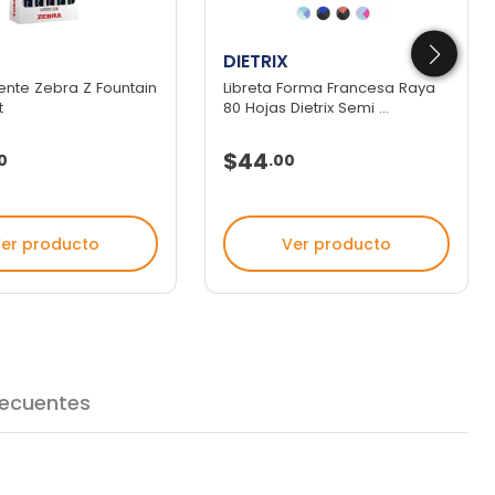
DIETRIX
ente Zebra Z Fountain
Libreta Forma Francesa Raya
t
80 Hojas Dietrix Semi ...
$44
0
.
00
er producto
Ver producto
recuentes