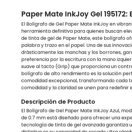
Paper Mate InkJoy Gel 195172: 
El Bolígrafo de Gel Paper Mate InkJoy en vibran
herramienta definitiva para quienes buscan elev
de tinta de gel de Paper Mate, este bolígrafo of
palabra y trazo en el papel. Una de sus innovac
drásticamente las manchas y los borrones, gara
preferencia por la escritura con la mano izqui
suave al tacto (Grip) que proporciona un contr
bolígrafo de alto rendimiento es la solución pe
comodidad excepcional, transformando cada tarea
comodidad y la claridad se unen para redefinir el
Descripción de Producto
El Bolígrafo de Gel Paper Mate InkJoy Azul, mod
de 0.7 mm está diseñado para ofrecer una experi
tecnología de tinta de gel avanzada garantiza u
distintiva es su capacidad de secado ultra ráp