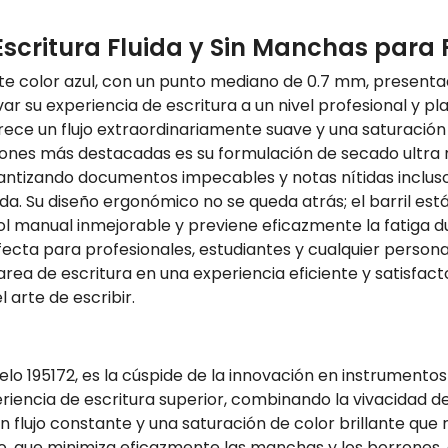
Escritura Fluida y Sin Manchas para
te color azul, con un punto mediano de 0.7 mm, presentado
ar su experiencia de escritura a un nivel profesional y 
rece un flujo extraordinariamente suave y una saturación 
iones más destacadas es su formulación de secado ultra r
ntizando documentos impecables y notas nítidas incluso 
erda. Su diseño ergonómico no se queda atrás; el barril 
ol manual inmejorable y previene eficazmente la fatiga d
rfecta para profesionales, estudiantes y cualquier perso
 de escritura en una experiencia eficiente y satisfactor
 arte de escribir.
elo 195172, es la cúspide de la innovación en instrumento
encia de escritura superior, combinando la vivacidad del c
n flujo constante y una saturación de color brillante que
ido, que minimiza eficazmente las manchas y los borrone