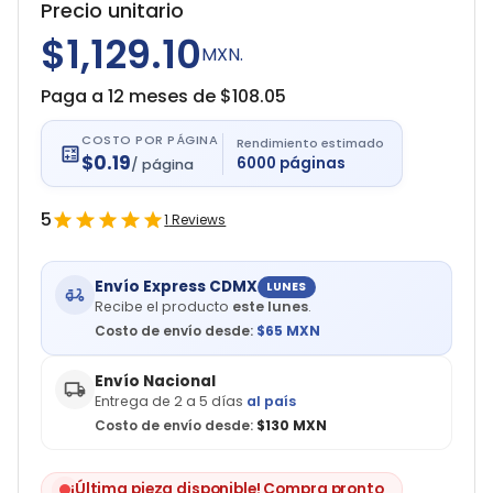
Precio unitario
$1,129.10
MXN.
Paga a 12 meses de $
108.05
COSTO POR PÁGINA
Rendimiento estimado
$
0.19
6000
páginas
/
página
5
1
Reviews
Envío Express CDMX
LUNES
Recibe el producto
este lunes
.
Costo de envío desde:
$
65
MXN
Envío Nacional
Entrega de 2 a 5 días
al país
Costo de envío desde:
$130 MXN
¡Última pieza disponible! Compra pronto