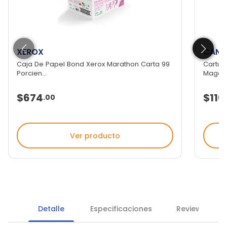
XEROX
CANO
Caja De Papel Bond Xerox Marathon Carta 99
Cartuc
Porcien...
Magen
$674
$116
.
00
Ver producto
Detalle
Especificaciones
Reviews