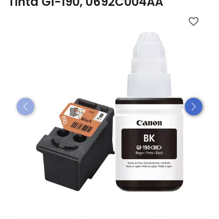
Tinta GI-190, 0692C004AA