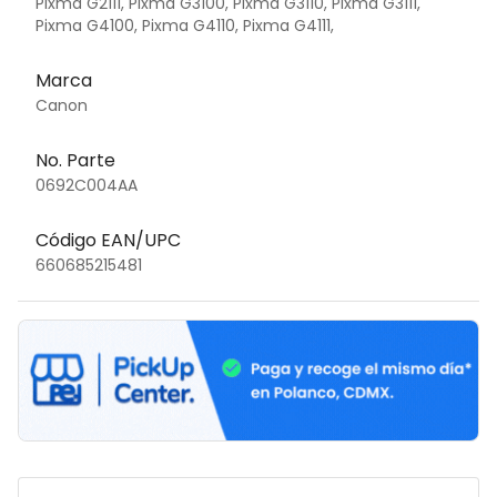
Pixma G2111, Pixma G3100, Pixma G3110, Pixma G3111,
Pixma G4100, Pixma G4110, Pixma G4111,
Marca
Canon
No. Parte
0692C004AA
Código EAN/UPC
660685215481