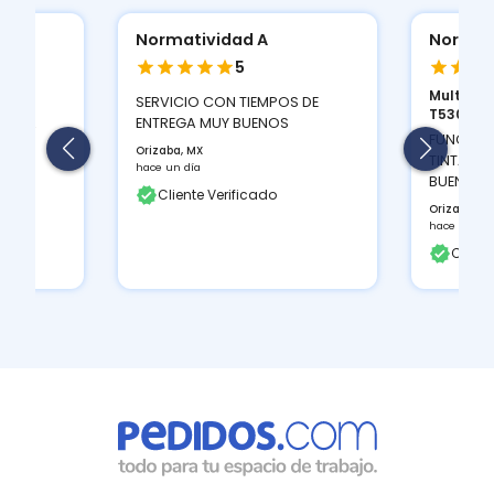
Normatividad A
Normat
5
Multifun
ION
SERVICIO CON TIEMPOS DE
T530D...
 Y LA
ENTREGA MUY BUENOS
FUNCIONA
Orizaba, MX
TINTAS Q
hace un día
BUEN CON
Cliente Verificado
Orizaba, M
hace un día
Client