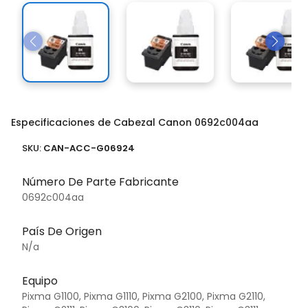
Especificaciones de Cabezal Canon 0692c004aa
SKU:
CAN-ACC-G06924
Número De Parte Fabricante
0692c004aa
País De Origen
N/a
Equipo
Pixma G1100, Pixma G1110, Pixma G2100, Pixma G2110,