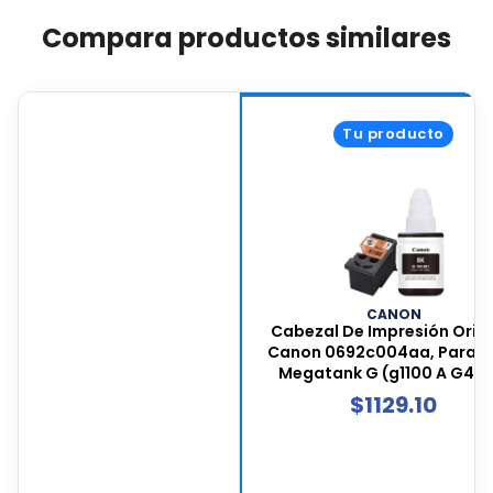
Compara productos similares
Tu producto
CANON
Cabezal De Impresión Origi
Canon 0692c004aa, Para Se
Megatank G (g1100 A G4110
Color Negro, Incluye Botell
$
1129.10
Tinta Gi-190, 0692c004a