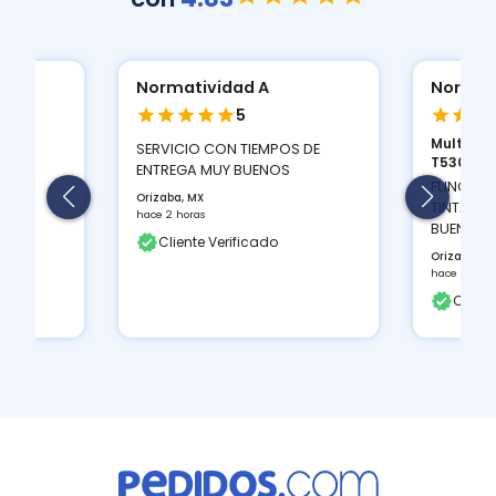
Normatividad A
Normat
5
Multifun
ION
SERVICIO CON TIEMPOS DE
T530D...
 Y LA
ENTREGA MUY BUENOS
FUNCIONA
Orizaba, MX
TINTAS Q
hace 2 horas
BUEN CON
Cliente Verificado
Orizaba, M
hace 2 hora
Client