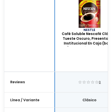
NESTLE
Café Soluble Nescafé Clási
Tueste Oscuro, Presentac
Institucional En Caja (bag 
Box), Contenido 1.1 Kilogra
47522
Reviews
0
Línea / Variante
Clásico