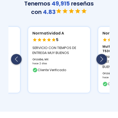
Tenemos
49,915
reseñas
con
4.83
Normatividad A
Normat
5
Multifuncional Brother DCP-
ESCANER
S DE
T530D...
2000 S...
FUNCIONA MUY BIEN, Y LAS
LA DENSI
TINTAS QUE TRAE TIENEN MUY
PULGADAS
BUEN CONTRASTE DE COLOR...
AYUDA A 
Orizaba, MX
Orizaba, M
hace 2 días
hace 2 días
Cliente Verificado
Client