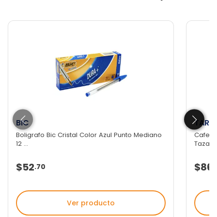
BIC
TARG
Boligrafo Bic Cristal Color Azul Punto Mediano
Cafete
12 ...
Tazas
$52
$86
.
70
Ver producto