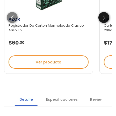
AZOR
HP
Registrador De Carton Marmoleado Clasico
Cartuc
Arillo En...
206a A
$60
$171
.
30
Ver producto
Detalle
Especificaciones
Reviews