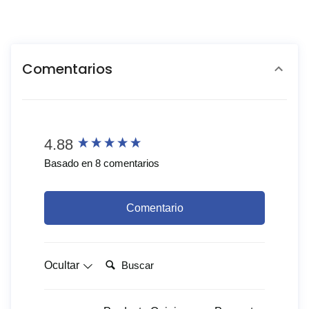
Comentarios
New content loaded
4.88
Basado en 8 comentarios
Comentario
Buscar:
Ocultar