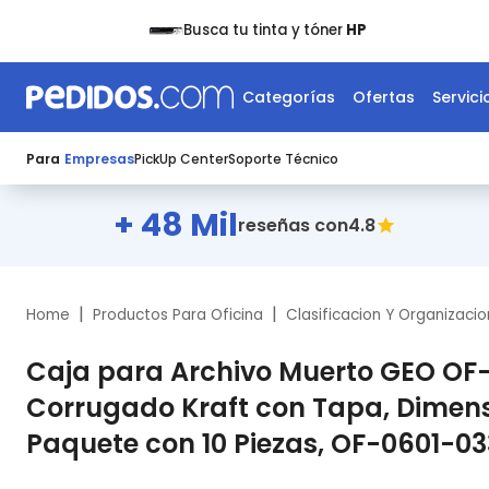
Busca tu tinta y tóner
HP
Categorías
Ofertas
Servici
Para
Empresas
PickUp Center
Soporte Técnico
+ 48 Mil
4.8
reseñas con
|
|
Home
Productos Para Oficina
Clasificacion Y Organizacio
Caja para Archivo Muerto GEO OF-
Corrugado Kraft con Tapa, Dimensi
Paquete con 10 Piezas, OF-0601-03