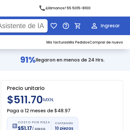
¡Llámanos! 55 5015-8100
Ingresar
Mis facturas
Mis Pedidos
Comprar de nuevo
91%
llegaron en menos de 24 Hrs.
Precio unitario
$511.70
MXN.
Paga a 12 meses de $
48.97
COSTO POR PIEZA
Contenido
$
51.17
10
piezas
/
pieza