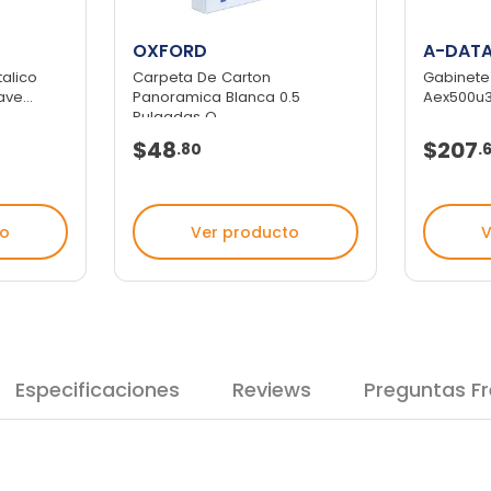
OXFORD
A-DAT
talico
Carpeta De Carton
Gabinete
ve...
Panoramica Blanca 0.5
Aex500u3
Pulgadas O...
$48
$207
.
80
.
to
Ver producto
V
Especificaciones
Reviews
Preguntas F