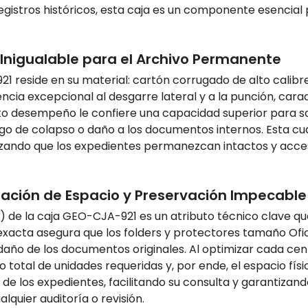
gistros históricos, esta caja es un componente esencial 
a Inigualable para el Archivo Permanente
21 reside en su material: cartón corrugado de alto calibr
ncia excepcional al desgarre lateral y a la punción, cara
lto desempeño le confiere una capacidad superior para so
esgo de colapso o daño a los documentos internos. Esta cu
zando que los expedientes permanezcan intactos y acce
zación de Espacio y Preservación Impecable
cm) de la caja GEO-CJA-921 es un atributo técnico clave q
exacta asegura que los folders y protectores tamaño Ofici
 daño de los documentos originales. Al optimizar cada ce
otal de unidades requeridas y, por ende, el espacio físic
 de los expedientes, facilitando su consulta y garantiza
quier auditoría o revisión.