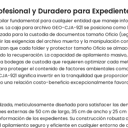
rofesional y Duradero para Expedient
 pilar fundamental para cualquier entidad que maneje in
s. La caja para archivo GEO-CJA-921 se posiciona como la
izada para la custodia de documentos tamaño Oficio (Leg
r las exigencias del archivo muerto y la manipulación co
izan que cada folder y protector tamaño Oficio se almac
ando la recuperación. La capacidad de apilamiento masivo,
para bodegas de custodia que requieren optimizar cada me
ra proteger el contenido de factores ambientales como la
CJA-921 significa invertir en la tranquilidad que proporc
jo una relación costo-beneficio excepcionalmente favora
alizada, meticulosamente diseñada para satisfacer las 
s externas de 50 cm de largo, 35 cm de ancho y 25 cm de
eformación de los expedientes. Su construcción robusta a
 apilamiento seguro y eficiente en cualquier entorno de a