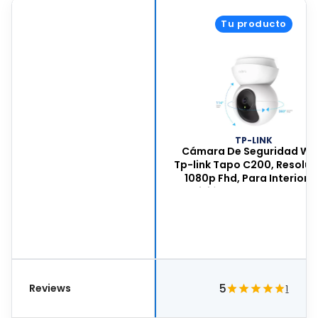
Tu producto
TP-LINK
Cámara De Seguridad Wi-
Tp-link Tapo C200, Resoluc
1080p Fhd, Para Interiores
Visión Nocturna Y Audio
Bidireccional, Tapo C20
Reviews
5
1