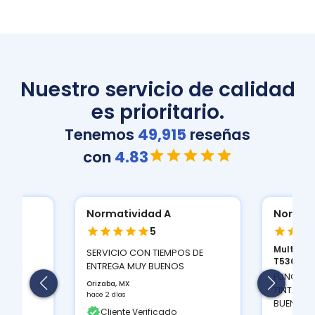
Nuestro servicio de calidad
es prioritario.
Tenemos
49,915
reseñas
con
4.83
Normatividad A
Normat
5
Multifun
ION
SERVICIO CON TIEMPOS DE
T530D...
 Y LA
ENTREGA MUY BUENOS
FUNCIONA
Orizaba, MX
TINTAS Q
hace 2 días
BUEN CON
Cliente Verificado