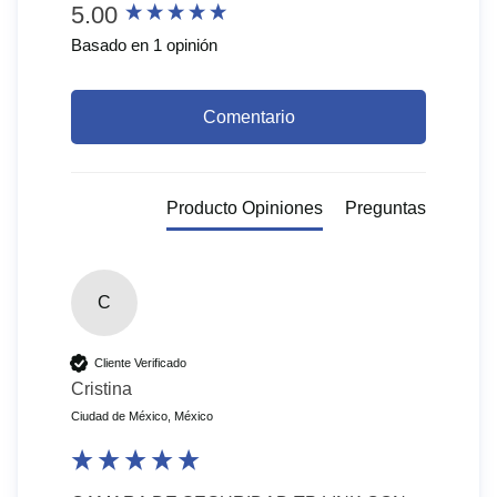
New content loaded
5.00
Basado en 1 opinión
Comentario
Producto Opiniones
Preguntas
C
Cliente Verificado
Cristina
Ciudad de México, México