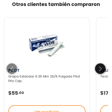
Otros clientes también compraron
PILOT
DELL
Grapa Estandar 6.35 Mm 26/6 Pulgada Pilot
Teclad
Fifa Cap...
$55
$179
.
00
Ver producto