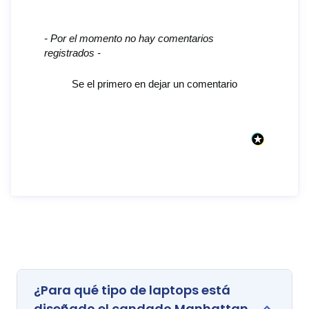
New content loaded
- Por el momento no hay comentarios
registrados -
Se el primero en dejar un comentario
¿Para qué tipo de laptops está
diseñado el candado Manhattan