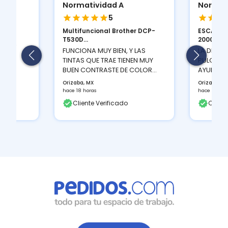
Normatividad A
Normat
5
Multifuncional Brother DCP-
ESCANER
ION
T530D...
2000 S...
 Y LA
FUNCIONA MUY BIEN, Y LAS
LA DENSI
TINTAS QUE TRAE TIENEN MUY
PULGADAS
BUEN CONTRASTE DE COLOR...
AYUDA A 
Orizaba, MX
Orizaba, M
hace 18 horas
hace 18 hor
Cliente Verificado
Client