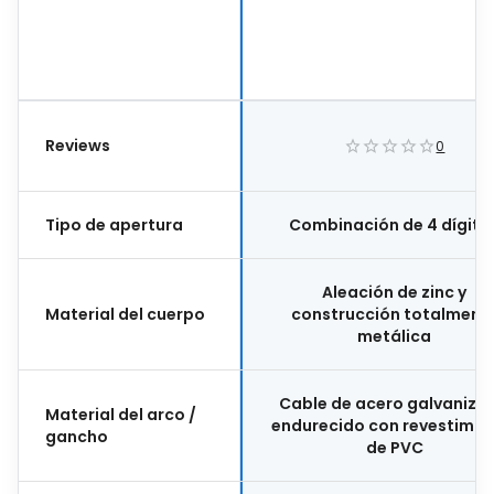
Metros, Cierre Con Llave
440493
Reviews
0
Tipo de apertura
Combinación de 4 dígito
Aleación de zinc y
Material del cuerpo
construcción totalment
metálica
Cable de acero galvaniza
Material del arco /
endurecido con revestimie
gancho
de PVC