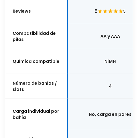
Reviews
5
5
Compatibilidad de
AA y AAA
pilas
Química compatible
NiMH
Número de bahías /
4
slots
Carga individual por
No, carga en pares
bahía