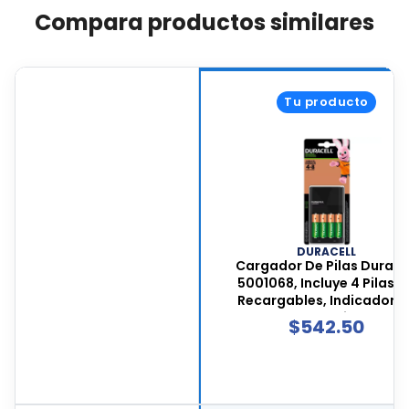
Compara productos similares
Tu producto
DURACELL
Cargador De Pilas Durace
5001068, Incluye 4 Pilas A
Recargables, Indicador D
Carga Led, Para Pilas Aa Y 
$
542.50
Nimh, Compatible Con 12
Volts, 5001068