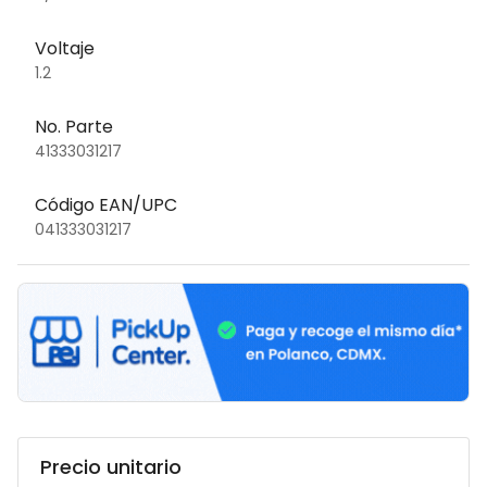
Voltaje
1.2
No. Parte
41333031217
Código EAN/UPC
041333031217
Precio unitario