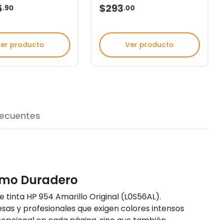
6
$293
.
90
.
00
er producto
Ver producto
recuentes
ismo Duradero
 tinta HP 954 Amarillo Original (L0S56AL).
esas y profesionales que exigen colores intensos