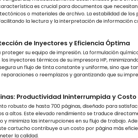
a característica es crucial para documentos que necesita
tectónicos o materiales de archivo. La estabilidad de los
facilitando la lectura y la interpretación de información 
tección de Inyectores y Eficiencia Óptima
fica proteger su equipo de impresión. La formulación quími
os inyectores térmicos de su impresora HP, minimizando 
gura un flujo de tinta constante y uniforme, sino que tam
s reparaciones o reemplazos y garantizando que su impr
as: Productividad Ininterrumpida y Costo 
nto robusto de hasta 700 páginas, diseñado para satisfa
 a altos. Este elevado rendimiento se traduce directam
y minimiza las interrupciones en su flujo de trabajo. Adem
te cartucho contribuye a un costo por página más eficie
ter la calidad.