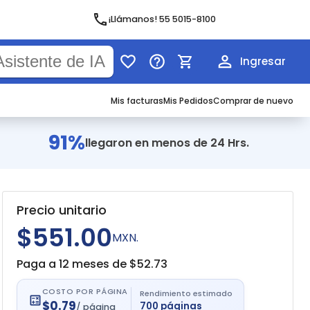
¡Llámanos! 55 5015-8100
Ingresar
Mis facturas
Mis Pedidos
Comprar de nuevo
91%
llegaron en menos de 24 Hrs.
Precio unitario
$551.00
MXN.
Paga a 12 meses de $
52.73
COSTO POR PÁGINA
Rendimiento estimado
$
0.79
700
páginas
/
página