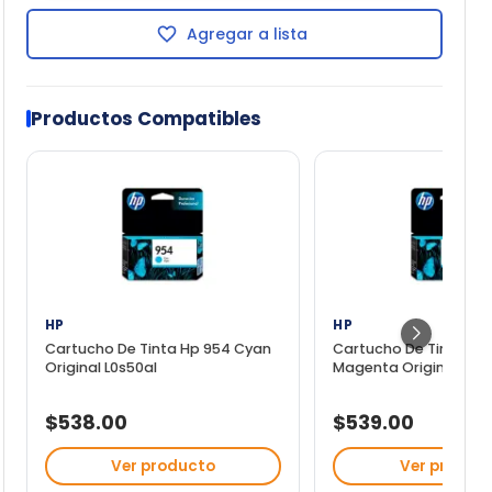
Agregar a lista
Productos Compatibles
HP
HP
Cartucho De Tinta Hp 954 Cyan
Cartucho De Tinta Hp
Original L0s50al
Magenta Original L0s5
$538.00
$539.00
Ver producto
Ver produc