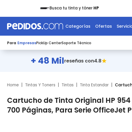
Busca tu tinta y tóner
HP
Categorías
Ofertas
Servici
Para
Empresas
PickUp Center
Soporte Técnico
+ 48 Mil
4.8
reseñas con
|
|
|
|
Home
Tintas Y Toners
Tintas
Tinta Estandar
Cartuch
Cartucho de Tinta Original HP 95
700 Páginas, Para Serie OfficeJet P