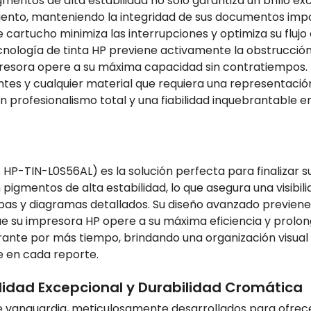
mentos de alta estabilidad no solo garantiza un brillo e
iento, manteniendo la integridad de sus documentos impo
cartucho minimiza las interrupciones y optimiza su flujo 
cnología de tinta HP previene activamente la obstrucción
resora opere a su máxima capacidad sin contratiempos. I
s y cualquier material que requiera una representación c
n profesionalismo total y una fiabilidad inquebrantable en
ID: HP-TIN-L0S56AL) es la solución perfecta para finaliza
pigmentos de alta estabilidad, lo que asegura una visibil
as y diagramas detallados. Su diseño avanzado previene
ue su impresora HP opere a su máxima eficiencia y prolonga
brante por más tiempo, brindando una organización visua
le en cada reporte.
ilidad Excepcional y Durabilidad Cromática
e vanguardia, meticulosamente desarrollados para ofrece