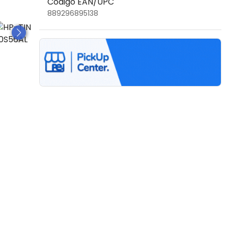
Código EAN/UPC
889296895138