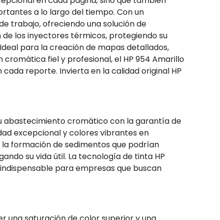
xcepcional en cada página, sino que también
rtantes a lo largo del tiempo. Con un
de trabajo, ofreciendo una solución de
 de los inyectores térmicos, protegiendo su
deal para la creación de mapas detallados,
romática fiel y profesional, el HP 954 Amarillo
 cada reporte. Invierta en la calidad original HP
r su abastecimiento cromático con la garantía de
idad excepcional y colores vibrantes en
 la formación de sedimentos que podrían
ndo su vida útil. La tecnología de tinta HP
l indispensable para empresas que buscan
r una saturación de color superior y una