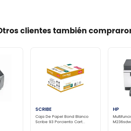
Otros clientes también compraro
SCRIBE
HP
Caja De Papel Bond Blanco
Multifunc
Scribe 93 Porciento Cart...
M236sdw L