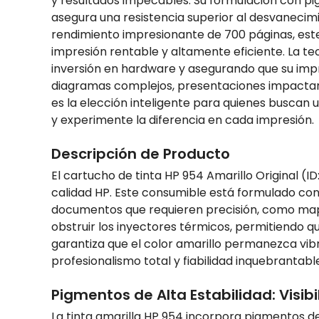
y resultados impecables. Su formulación con pig
asegura una resistencia superior al desvanecim
rendimiento impresionante de 700 páginas, este 
impresión rentable y altamente eficiente. La te
inversión en hardware y asegurando que su imp
diagramas complejos, presentaciones impactante
es la elección inteligente para quienes buscan u
y experimente la diferencia en cada impresión.
Descripción de Producto
El cartucho de tinta HP 954 Amarillo Original (
calidad HP. Este consumible está formulado con 
documentos que requieren precisión, como map
obstruir los inyectores térmicos, permitiendo q
garantiza que el color amarillo permanezca vi
profesionalismo total y fiabilidad inquebrantab
Pigmentos de Alta Estabilidad: Visib
La tinta amarilla HP 954 incorpora pigmentos d