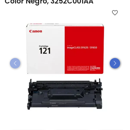
Color Negro, 3252C001AA