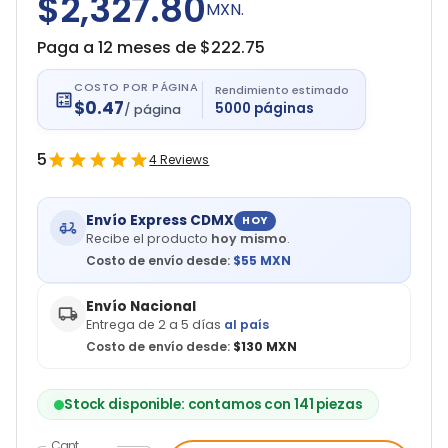
$2,327.80
MXN.
Paga a 12 meses de $
222.75
COSTO POR PÁGINA
Rendimiento estimado
$
0.47
5000
páginas
/
página
5
4
Reviews
Envío Express CDMX
HOY
Recibe el producto
hoy mismo
.
Costo de envío desde:
$
55
MXN
Envío Nacional
Entrega de 2 a 5 días
al país
Costo de envío desde:
$130 MXN
Stock disponible: contamos con 141 piezas
Cant.