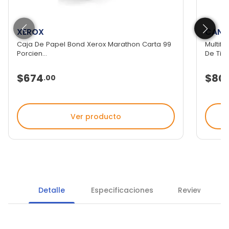
XEROX
CANO
Caja De Papel Bond Xerox Marathon Carta 99
Multifu
Porcien...
De Ti...
$674
$80
.
00
Ver producto
Detalle
Especificaciones
Reviews