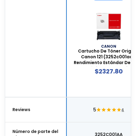
CANON
Cartucho De Tóner Origin
Canon 121 (3252c001aa),
Rendimiento Estándar De 5
Páginas, Para Serie
$
2327.80
Imageclass, Color Negro
3252c001aa
Reviews
5
4
Número de parte del
3252C001AA