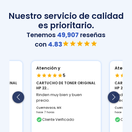
Nuestro servicio de calidad
es prioritario.
Tenemos
49,907
reseñas
con
4.83
Atención y
Atenció
5
ORIGINAL
CARTUCHO DE TONER ORIGINAL
CARTUCH
HP 22...
HP 22...
en
Rinden muy bien y buen
Rinden m
precio.
precio.
Cuernavaca, MX
Cuernavac
hace 7 horas
hace 7 hora
Cliente Verificado
Client