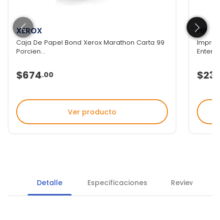
XEROX
HP
Caja De Papel Bond Xerox Marathon Carta 99
Impres
Porcien...
Enterpri
$674
$23,
.
00
Ver producto
Detalle
Especificaciones
Reviews