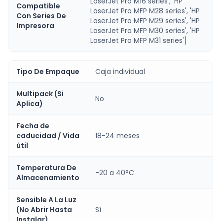
LaserJet Pro M16 series', 'HP
Compatible
LaserJet Pro MFP M28 series', 'HP
Con Series De
LaserJet Pro MFP M29 series', 'HP
Impresora
LaserJet Pro MFP M30 series', 'HP
LaserJet Pro MFP M31 series']
Tipo De Empaque
Caja individual
Multipack (Si
No
Aplica)
Fecha de
caducidad / Vida
18-24 meses
útil
Temperatura De
-20 a 40°C
Almacenamiento
Sensible A La Luz
(No Abrir Hasta
Sí
Instalar)