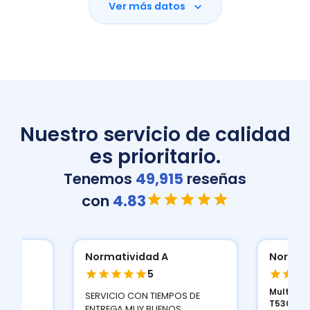
Ver más datos
Nuestro servicio de calidad
es prioritario.
Tenemos
49,915
reseñas
con
4.83
Normatividad A
Normat
5
Multifuncional Brother DCP-
ESCANER
S DE
T530D...
2000 S...