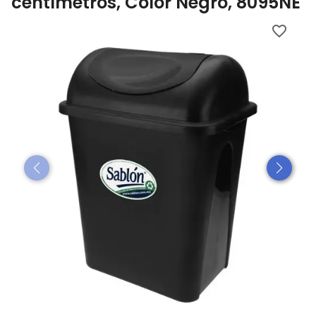
centímetros, Color Negro, 8095NE