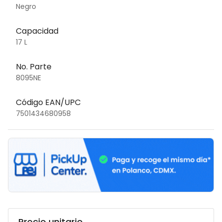
Negro
Capacidad
17 L
No. Parte
8095NE
Código EAN/UPC
7501434680958
Precio unitario