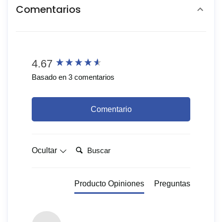
Comentarios
New content loaded
4.67
Basado en 3 comentarios
Comentario
Buscar:
Ocultar
Producto Opiniones
Preguntas