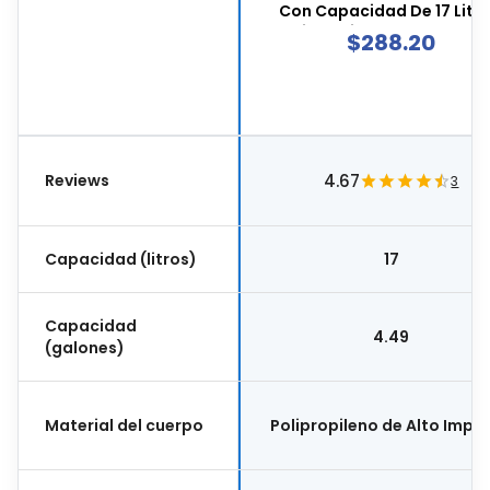
Con Capacidad De 17 Litro
Dimensiones 30 X 23 X 4
$
288.20
Centímetros, Color Negro
8095ne
Reviews
4.67
3
Capacidad (litros)
17
Capacidad
4.49
(galones)
Material del cuerpo
Polipropileno de Alto Impa