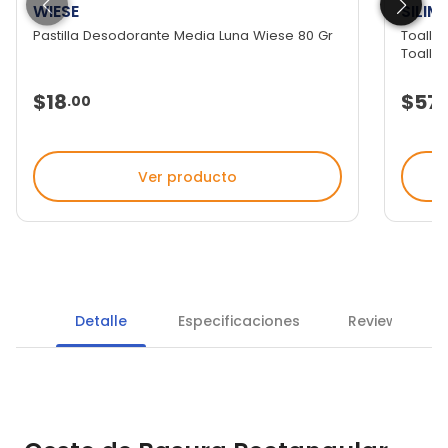
WIESE
SILIM
Pastilla Desodorante Media Luna Wiese 80 Gr
Toallas
Toall...
$18
$57
.
00
.
Ver producto
Detalle
Especificaciones
Reviews