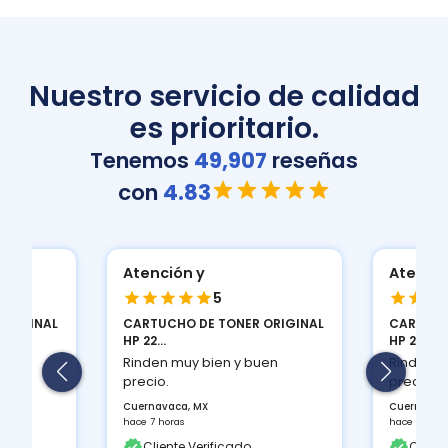
Nuestro servicio de calidad
es prioritario.
Tenemos
49,907
reseñas
con
4.83
Atención y
Atenció
5
ORIGINAL
CARTUCHO DE TONER ORIGINAL
CARTUCH
HP 22...
HP 22...
en
Rinden muy bien y buen
Rinden m
precio.
precio.
Cuernavaca, MX
Cuernavac
hace 7 horas
hace 7 hora
Cliente Verificado
Client