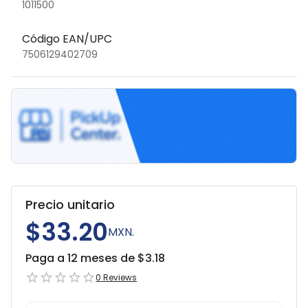
1011500
Código EAN/UPC
7506129402709
Precio unitario
$33.20
MXN.
Paga a 12 meses de $
3.18
0
Reviews